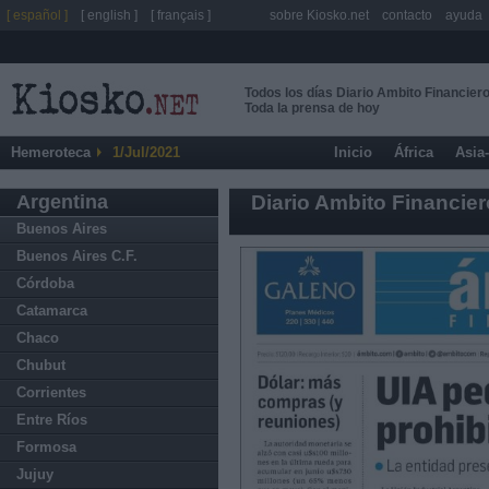
[ español ]
[ english ]
[ français ]
sobre Kiosko.net
contacto
ayuda
Todos los días Diario Ambito Financier
Toda la prensa de hoy
Hemeroteca
1/Jul/2021
Inicio
África
Asia
Argentina
Diario Ambito Financier
Buenos Aires
Buenos Aires C.F.
Córdoba
Catamarca
Chaco
Chubut
Corrientes
Entre Ríos
Formosa
Jujuy