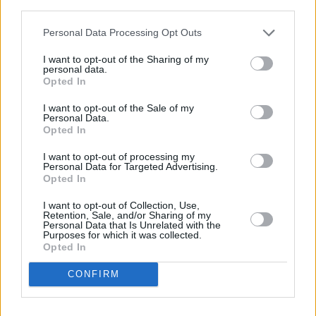
descrito. De forma alternativa, puede acceder a información
más detallada y cambiar sus preferencias antes de otorgar o
Personal Data Processing Opt Outs
negar su consentimiento. Tenga en cuenta que algún
procesamiento de sus datos personales puede no requerir
I want to opt-out of the Sharing of my
de su consentimiento, pero usted tiene el derecho de
personal data.
rechazar tal procesamiento. Sus preferencias se aplicarán
Opted In
solo a este sitio web. Puede cambiar sus preferencias en
I want to opt-out of the Sale of my
cualquier momento entrando de nuevo en este sitio web o
Personal Data.
visitando nuestra política de privacidad.
Opted In
I want to opt-out of processing my
Personal Data for Targeted Advertising.
Opted In
I want to opt-out of Collection, Use,
Retention, Sale, and/or Sharing of my
Personal Data that Is Unrelated with the
Purposes for which it was collected.
Opted In
CONFIRM