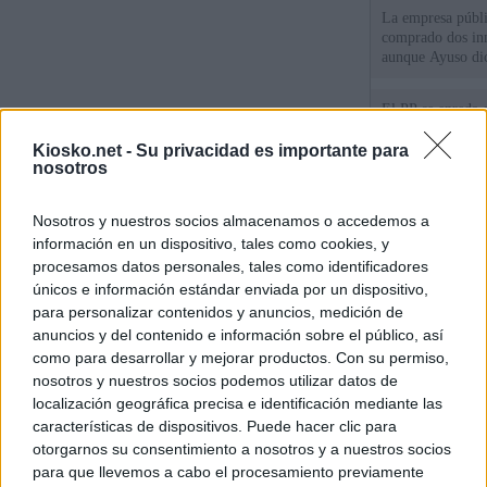
La empresa públic
comprado dos inm
aunque Ayuso dic
el año"
El PP se enreda 
ahora que "cumpl
comunidades en l
Kiosko.net -
Su privacidad es importante para
nosotros
oponen
El Gobierno vasc
Nosotros y nuestros socios almacenamos o accedemos a
vías para que vue
menores llegados
información en un dispositivo, tales como cookies, y
procesamos datos personales, tales como identificadores
únicos e información estándar enviada por un dispositivo,
© Kiosko.net
Aviso Legal
Privacidad y Cookies
para personalizar contenidos y anuncios, medición de
anuncios y del contenido e información sobre el público, así
como para desarrollar y mejorar productos. Con su permiso,
nosotros y nuestros socios podemos utilizar datos de
localización geográfica precisa e identificación mediante las
características de dispositivos. Puede hacer clic para
otorgarnos su consentimiento a nosotros y a nuestros socios
para que llevemos a cabo el procesamiento previamente