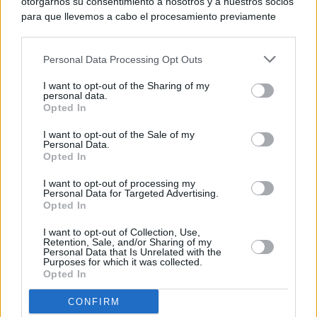
otorgarnos su consentimiento a nosotros y a nuestros socios
para que llevemos a cabo el procesamiento previamente
descrito. De forma alternativa, puede acceder a información
más detallada y cambiar sus preferencias antes de otorgar o
Personal Data Processing Opt Outs
negar su consentimiento. Tenga en cuenta que algún
procesamiento de sus datos personales puede no requerir
I want to opt-out of the Sharing of my
de su consentimiento, pero usted tiene el derecho de
personal data.
rechazar tal procesamiento. Sus preferencias se aplicarán
Opted In
solo a este sitio web. Puede cambiar sus preferencias en
I want to opt-out of the Sale of my
cualquier momento entrando de nuevo en este sitio web o
Personal Data.
visitando nuestra política de privacidad.
Opted In
I want to opt-out of processing my
Personal Data for Targeted Advertising.
Opted In
I want to opt-out of Collection, Use,
Retention, Sale, and/or Sharing of my
Personal Data that Is Unrelated with the
Purposes for which it was collected.
Opted In
CONFIRM