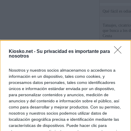
Qué fácil es odi
Tatuajes, cicatri
que busca a los d
Ceuta
Herencia del esc
Kiosko.net -
Su privacidad es importante para
del PP: así es l
nosotros
ático de Ayuso
Nosotros y nuestros socios almacenamos o accedemos a
Ayuso o la embr
información en un dispositivo, tales como cookies, y
procesamos datos personales, tales como identificadores
únicos e información estándar enviada por un dispositivo,
© Kiosko.net
Aviso Legal
Privacidad y Cookies
para personalizar contenidos y anuncios, medición de
anuncios y del contenido e información sobre el público, así
como para desarrollar y mejorar productos. Con su permiso,
nosotros y nuestros socios podemos utilizar datos de
localización geográfica precisa e identificación mediante las
características de dispositivos. Puede hacer clic para