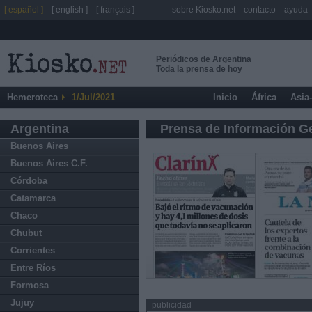
[ español ]
[ english ]
[ français ]
sobre Kiosko.net
contacto
ayuda
Periódicos de Argentina
Toda la prensa de hoy
Hemeroteca
1/Jul/2021
Inicio
África
Asia
Argentina
Prensa de Información G
Buenos Aires
Buenos Aires C.F.
Córdoba
Catamarca
Chaco
Chubut
Corrientes
Entre Ríos
Formosa
Jujuy
publicidad