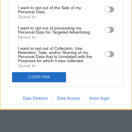
solo a este sitio web. Puede cambiar sus preferencias en
I want to opt-out of the Sale of my
cualquier momento entrando de nuevo en este sitio web o
Personal Data.
visitando nuestra política de privacidad.
Opted In
I want to opt-out of processing my
Personal Data for Targeted Advertising.
Opted In
I want to opt-out of Collection, Use,
Retention, Sale, and/or Sharing of my
Personal Data that Is Unrelated with the
Purposes for which it was collected.
Opted In
CONFIRM
Data Deletion
Data Access
Aviso legal