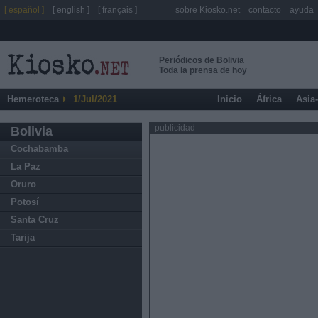
[ español ]
[ english ]
[ français ]
sobre Kiosko.net
contacto
ayuda
Periódicos de Bolivia
Toda la prensa de hoy
Hemeroteca
1/Jul/2021
Inicio
África
Asia
publicidad
Bolivia
Cochabamba
La Paz
Oruro
Potosí
Santa Cruz
Tarija