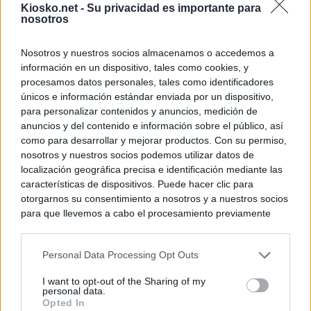
Kiosko.net -
Su privacidad es importante para
nosotros
Nosotros y nuestros socios almacenamos o accedemos a
información en un dispositivo, tales como cookies, y
procesamos datos personales, tales como identificadores
únicos e información estándar enviada por un dispositivo,
para personalizar contenidos y anuncios, medición de
anuncios y del contenido e información sobre el público, así
como para desarrollar y mejorar productos. Con su permiso,
nosotros y nuestros socios podemos utilizar datos de
localización geográfica precisa e identificación mediante las
características de dispositivos. Puede hacer clic para
otorgarnos su consentimiento a nosotros y a nuestros socios
para que llevemos a cabo el procesamiento previamente
descrito. De forma alternativa, puede acceder a información
más detallada y cambiar sus preferencias antes de otorgar o
Personal Data Processing Opt Outs
negar su consentimiento. Tenga en cuenta que algún
procesamiento de sus datos personales puede no requerir
I want to opt-out of the Sharing of my
de su consentimiento, pero usted tiene el derecho de
personal data.
rechazar tal procesamiento. Sus preferencias se aplicarán
Opted In