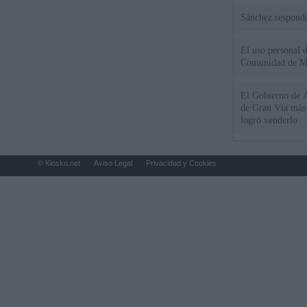
Sánchez responde
El uso personal d
Comunidad de M
El Gobierno de A
de Gran Vía más
logró venderlo
© Kiosko.net
Aviso Legal
Privacidad y Cookies