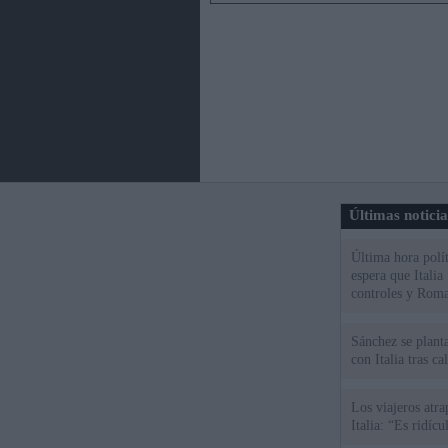
Últimas notici
Última hora polít
espera que Italia
controles y Roma
Sánchez se plant
con Italia tras c
Los viajeros atra
Italia: “Es ridíc