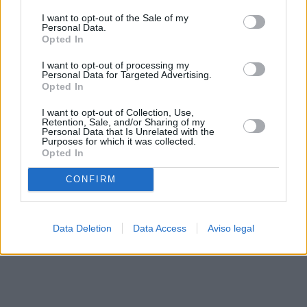
solo a este sitio web. Puede cambiar sus preferencias en
I want to opt-out of the Sale of my
cualquier momento entrando de nuevo en este sitio web o
Personal Data.
visitando nuestra política de privacidad.
Opted In
I want to opt-out of processing my
Personal Data for Targeted Advertising.
Opted In
I want to opt-out of Collection, Use,
Retention, Sale, and/or Sharing of my
Personal Data that Is Unrelated with the
Purposes for which it was collected.
Opted In
CONFIRM
Data Deletion
Data Access
Aviso legal