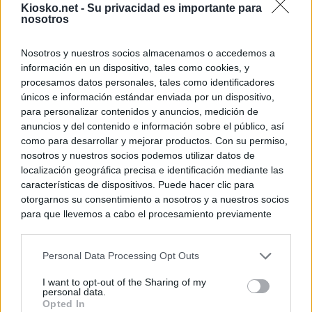
Kiosko.net -
Su privacidad es importante para
nosotros
Nosotros y nuestros socios almacenamos o accedemos a
información en un dispositivo, tales como cookies, y
procesamos datos personales, tales como identificadores
únicos e información estándar enviada por un dispositivo,
para personalizar contenidos y anuncios, medición de
anuncios y del contenido e información sobre el público, así
como para desarrollar y mejorar productos. Con su permiso,
nosotros y nuestros socios podemos utilizar datos de
localización geográfica precisa e identificación mediante las
características de dispositivos. Puede hacer clic para
otorgarnos su consentimiento a nosotros y a nuestros socios
para que llevemos a cabo el procesamiento previamente
descrito. De forma alternativa, puede acceder a información
más detallada y cambiar sus preferencias antes de otorgar o
Personal Data Processing Opt Outs
negar su consentimiento. Tenga en cuenta que algún
procesamiento de sus datos personales puede no requerir
I want to opt-out of the Sharing of my
de su consentimiento, pero usted tiene el derecho de
personal data.
rechazar tal procesamiento. Sus preferencias se aplicarán
Opted In