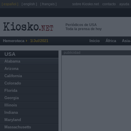
[ español ]
[ english ]
[ français ]
sobre Kiosko.net
contacto
ayuda
Periódicos de USA
Toda la prensa de hoy
Hemeroteca
1/Jul/2021
Inicio
África
Asia
publicidad
USA
Alabama
Arizona
California
Colorado
Florida
Georgia
Illinois
Indiana
Maryland
Massachusetts