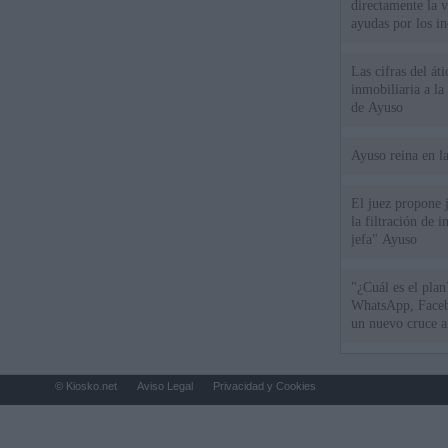
directamente la 
ayudas por los i
Las cifras del át
inmobiliaria a l
de Ayuso
Ayuso reina en l
El juez propone j
la filtración de i
jefa" Ayuso
"¿Cuál es el plan
WhatsApp, Faceb
un nuevo cruce a
15 de agosto
© Kiosko.net
Aviso Legal
Privacidad y Cookies