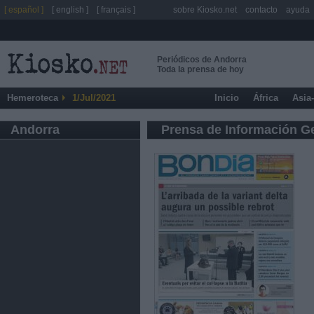
[ español ]
[ english ]
[ français ]
sobre Kiosko.net
contacto
ayuda
Periódicos de Andorra
Toda la prensa de hoy
Hemeroteca
1/Jul/2021
Inicio
África
Asia
Andorra
Prensa de Información G