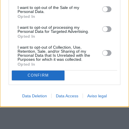
solo a este sitio web. Puede cambiar sus preferencias en
I want to opt-out of the Sale of my
cualquier momento entrando de nuevo en este sitio web o
Personal Data.
visitando nuestra política de privacidad.
Opted In
I want to opt-out of processing my
Personal Data for Targeted Advertising.
Opted In
I want to opt-out of Collection, Use,
Retention, Sale, and/or Sharing of my
Personal Data that Is Unrelated with the
Purposes for which it was collected.
Opted In
CONFIRM
Data Deletion
Data Access
Aviso legal