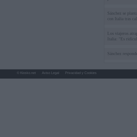
Sánchez se plant
con Italia tras c
Los viajeros atra
Italia: “Es ridíc
Sánchez responde
© Kiosko.net
Aviso Legal
Privacidad y Cookies