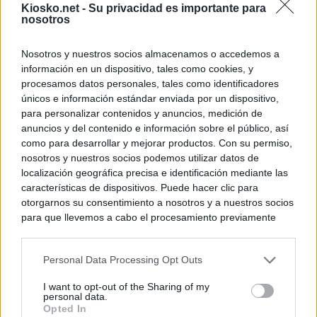
Kiosko.net -
Su privacidad es importante para
nosotros
Nosotros y nuestros socios almacenamos o accedemos a
información en un dispositivo, tales como cookies, y
procesamos datos personales, tales como identificadores
únicos e información estándar enviada por un dispositivo,
para personalizar contenidos y anuncios, medición de
anuncios y del contenido e información sobre el público, así
como para desarrollar y mejorar productos. Con su permiso,
nosotros y nuestros socios podemos utilizar datos de
localización geográfica precisa e identificación mediante las
características de dispositivos. Puede hacer clic para
otorgarnos su consentimiento a nosotros y a nuestros socios
para que llevemos a cabo el procesamiento previamente
descrito. De forma alternativa, puede acceder a información
más detallada y cambiar sus preferencias antes de otorgar o
Personal Data Processing Opt Outs
negar su consentimiento. Tenga en cuenta que algún
procesamiento de sus datos personales puede no requerir
I want to opt-out of the Sharing of my
de su consentimiento, pero usted tiene el derecho de
personal data.
rechazar tal procesamiento. Sus preferencias se aplicarán
Opted In