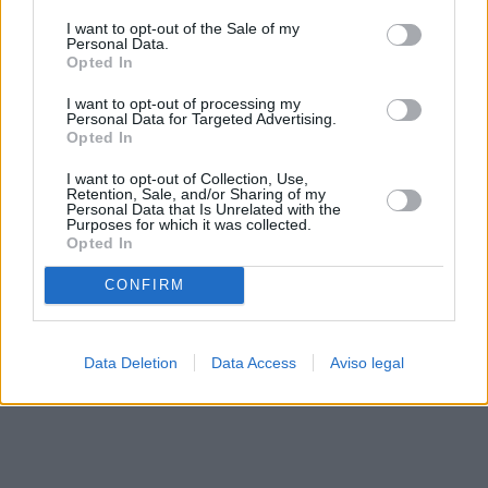
solo a este sitio web. Puede cambiar sus preferencias en
I want to opt-out of the Sale of my
cualquier momento entrando de nuevo en este sitio web o
Personal Data.
visitando nuestra política de privacidad.
Opted In
I want to opt-out of processing my
Personal Data for Targeted Advertising.
Opted In
I want to opt-out of Collection, Use,
Retention, Sale, and/or Sharing of my
Personal Data that Is Unrelated with the
Purposes for which it was collected.
Opted In
CONFIRM
Data Deletion
Data Access
Aviso legal