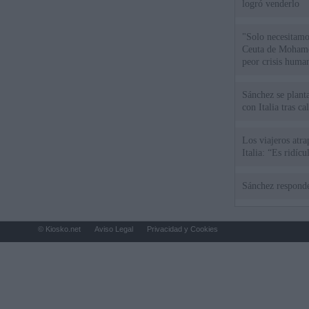
logró venderlo
"Solo necesitamo
Ceuta de Mohamed
peor crisis huma
Sánchez se plant
con Italia tras c
Los viajeros atra
Italia: “Es ridíc
Sánchez responde
© Kiosko.net
Aviso Legal
Privacidad y Cookies