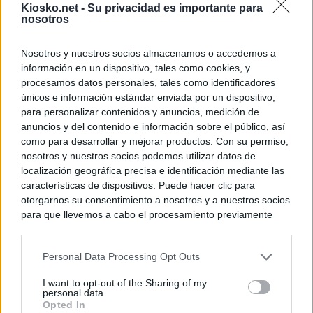
Kiosko.net -
Su privacidad es importante para
nosotros
Nosotros y nuestros socios almacenamos o accedemos a
información en un dispositivo, tales como cookies, y
procesamos datos personales, tales como identificadores
únicos e información estándar enviada por un dispositivo,
para personalizar contenidos y anuncios, medición de
anuncios y del contenido e información sobre el público, así
como para desarrollar y mejorar productos. Con su permiso,
nosotros y nuestros socios podemos utilizar datos de
localización geográfica precisa e identificación mediante las
características de dispositivos. Puede hacer clic para
otorgarnos su consentimiento a nosotros y a nuestros socios
para que llevemos a cabo el procesamiento previamente
descrito. De forma alternativa, puede acceder a información
más detallada y cambiar sus preferencias antes de otorgar o
Personal Data Processing Opt Outs
negar su consentimiento. Tenga en cuenta que algún
procesamiento de sus datos personales puede no requerir
I want to opt-out of the Sharing of my
de su consentimiento, pero usted tiene el derecho de
personal data.
rechazar tal procesamiento. Sus preferencias se aplicarán
Opted In