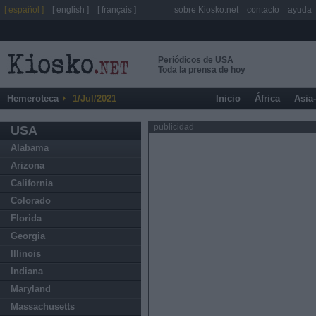
[ español ]
[ english ]
[ français ]
sobre Kiosko.net
contacto
ayuda
Periódicos de USA
Toda la prensa de hoy
Hemeroteca
1/Jul/2021
Inicio
África
Asia
publicidad
USA
Alabama
Arizona
California
Colorado
Florida
Georgia
Illinois
Indiana
Maryland
Massachusetts