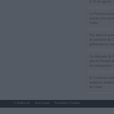
el 15 de agosto:
La Fiscalía actu
acojan a los meno
Ceuta
Vox eleva la pres
los menores de C
gobiernan en coa
Un diputado de 
ante la Fiscalía 
los inmigrantes”
El Gobierno rech
ministros acudan 
de Ceuta
© Kiosko.net
Aviso Legal
Privacidad y Cookies