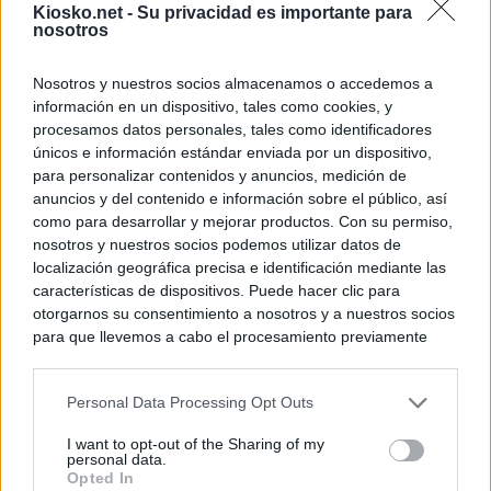
Kiosko.net -
Su privacidad es importante para
nosotros
Nosotros y nuestros socios almacenamos o accedemos a
información en un dispositivo, tales como cookies, y
procesamos datos personales, tales como identificadores
únicos e información estándar enviada por un dispositivo,
para personalizar contenidos y anuncios, medición de
anuncios y del contenido e información sobre el público, así
como para desarrollar y mejorar productos. Con su permiso,
nosotros y nuestros socios podemos utilizar datos de
localización geográfica precisa e identificación mediante las
características de dispositivos. Puede hacer clic para
otorgarnos su consentimiento a nosotros y a nuestros socios
para que llevemos a cabo el procesamiento previamente
descrito. De forma alternativa, puede acceder a información
más detallada y cambiar sus preferencias antes de otorgar o
Personal Data Processing Opt Outs
negar su consentimiento. Tenga en cuenta que algún
procesamiento de sus datos personales puede no requerir
I want to opt-out of the Sharing of my
de su consentimiento, pero usted tiene el derecho de
personal data.
rechazar tal procesamiento. Sus preferencias se aplicarán
Opted In