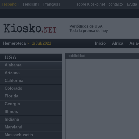
[ español ]
[ english ]
[ français ]
sobre Kiosko.net
contacto
ayuda
Periódicos de USA
Toda la prensa de hoy
Hemeroteca
1/Jul/2021
Inicio
África
Asia
publicidad
USA
Alabama
Arizona
California
Colorado
Florida
Georgia
Illinois
Indiana
Maryland
Massachusetts