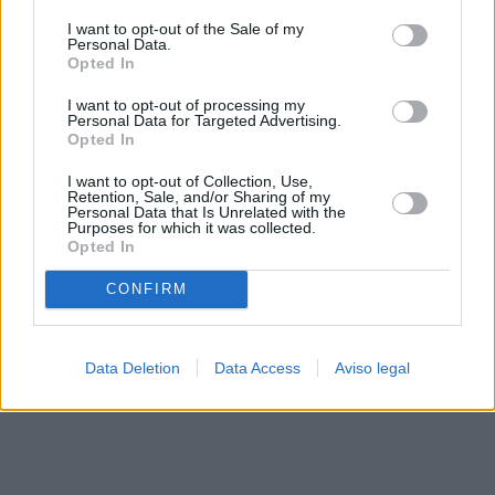
solo a este sitio web. Puede cambiar sus preferencias en
I want to opt-out of the Sale of my
cualquier momento entrando de nuevo en este sitio web o
Personal Data.
visitando nuestra política de privacidad.
Opted In
I want to opt-out of processing my
Personal Data for Targeted Advertising.
Opted In
I want to opt-out of Collection, Use,
Retention, Sale, and/or Sharing of my
Personal Data that Is Unrelated with the
Purposes for which it was collected.
Opted In
CONFIRM
Data Deletion
Data Access
Aviso legal