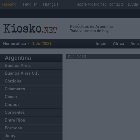
[ español ]
[ english ]
[ français ]
sobre Kiosko.net
contacto
ayuda
Periódicos de Argentina
Toda la prensa de hoy
Hemeroteca
1/Jul/2021
Inicio
África
Asia
publicidad
Argentina
Buenos Aires
Buenos Aires C.F.
Córdoba
Catamarca
Chaco
Chubut
Corrientes
Entre Ríos
Formosa
Jujuy