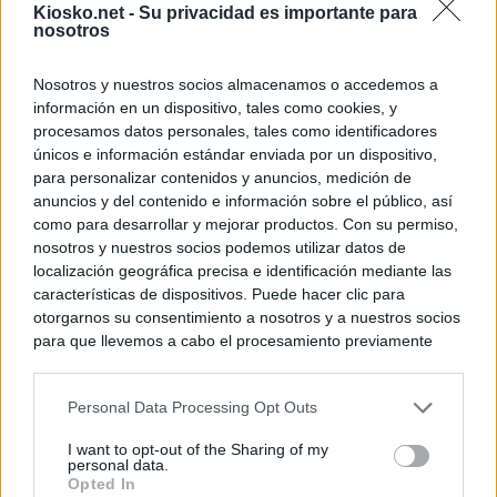
Kiosko.net -
Su privacidad es importante para
nosotros
Nosotros y nuestros socios almacenamos o accedemos a
información en un dispositivo, tales como cookies, y
procesamos datos personales, tales como identificadores
únicos e información estándar enviada por un dispositivo,
para personalizar contenidos y anuncios, medición de
anuncios y del contenido e información sobre el público, así
como para desarrollar y mejorar productos. Con su permiso,
nosotros y nuestros socios podemos utilizar datos de
localización geográfica precisa e identificación mediante las
características de dispositivos. Puede hacer clic para
otorgarnos su consentimiento a nosotros y a nuestros socios
para que llevemos a cabo el procesamiento previamente
descrito. De forma alternativa, puede acceder a información
más detallada y cambiar sus preferencias antes de otorgar o
Personal Data Processing Opt Outs
negar su consentimiento. Tenga en cuenta que algún
procesamiento de sus datos personales puede no requerir
I want to opt-out of the Sharing of my
de su consentimiento, pero usted tiene el derecho de
personal data.
rechazar tal procesamiento. Sus preferencias se aplicarán
Opted In