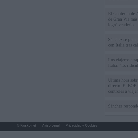
El Gobierno de A
de Gran Vía más
logró venderlo
Sánchez se plant
con Italia tras c
Los viajeros atra
Italia: “Es ridíc
Última hora sobre
directo: El BOE p
controles a viaje
tacha de "incomp
Sánchez responde
© Kiosko.net
Aviso Legal
Privacidad y Cookies