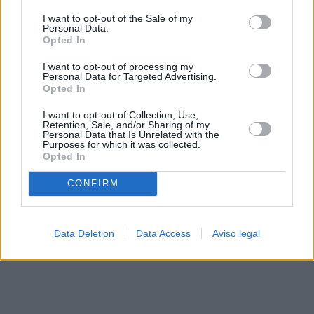
solo a este sitio web. Puede cambiar sus preferencias en
I want to opt-out of the Sale of my
cualquier momento entrando de nuevo en este sitio web o
Personal Data.
visitando nuestra política de privacidad.
Opted In
I want to opt-out of processing my
Personal Data for Targeted Advertising.
Opted In
I want to opt-out of Collection, Use,
Retention, Sale, and/or Sharing of my
Personal Data that Is Unrelated with the
Purposes for which it was collected.
Opted In
CONFIRM
Data Deletion
Data Access
Aviso legal