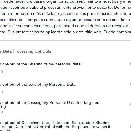
s. Puede hacer clic para otorgarnos su consentimiento a nosotros y a n
 que llevemos a cabo el procesamiento previamente descrito. De forma 
er a información más detallada y cambiar sus preferencias antes de o
nsentimiento. Tenga en cuenta que algún procesamiento de sus datos
querir de su consentimiento, pero usted tiene el derecho de rechazar t
to. Sus preferencias se aplicarán solo a este sitio web. Puede cambia
s en cualquier momento entrando de nuevo en este sitio web o visitan
privacidad.
l Data Processing Opt Outs
o opt-out of the Sharing of my personal data.
In
o opt-out of the Sale of my Personal Data.
In
to opt-out of processing my Personal Data for Targeted
ing.
In
ias
SO
o opt-out of Collection, Use, Retention, Sale, and/or Sharing
Kio
n ultimátum a Italia: o levanta los controles a viajeros de
ersonal Data that Is Unrelated with the Purposes for which it
ará "medidas proporcionales"
lected.