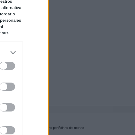
uestros
alternativa,
torgar o
 personales
al
r sus
do nuestra
BRE KIOSKO.NET
sko.net
es la puerta de entrada a los periódicos del mundo.