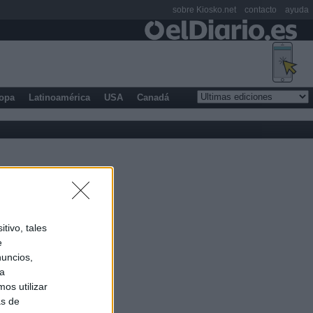
sobre Kiosko.net
contacto
ayuda
opa
Latinoamérica
USA
Canadá
tivo, tales
e
nuncios,
ra
os utilizar
as de