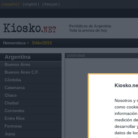
[ español ]
[ english ]
[ français ]
Periódicos de Argentina
Toda la prensa de hoy
Hemeroteca
3/Abr/2015
publicidad
Argentina
Buenos Aires
Buenos Aires C.F.
Córdoba
Kiosko.ne
Catamarca
Chaco
Nosotros y 
Chubut
como cookie
Corrientes
información
Entre Ríos
medición de
Formosa
desarrollar
datos de loc
Jujuy