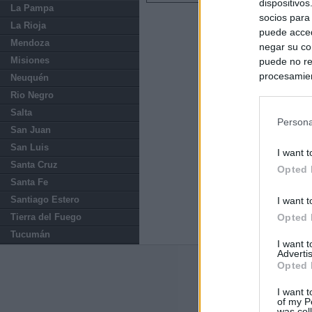
dispositivo
La Pampa
socios para
La Rioja
puede acced
Mendoza
negar su co
Misiones
puede no re
procesamien
Neuquén
preferencia
Rio Negro
política de 
Salta
Persona
San Juan
San Luis
I want t
Santa Cruz
Opted 
Santa Fe
Santiago Estero
I want t
Tierra del Fuego
Opted 
Tucumán
I want 
Advertis
Opted 
Últimas notic
I want t
El Gobierno da u
of my P
España o adopt
was col