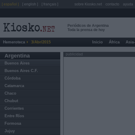
[ español ]
[ english ]
[ français ]
sobre Kiosko.net
contacto
ayuda
Periódicos de Argentina
Toda la prensa de hoy
Hemeroteca
3/Abr/2015
Inicio
África
Asia
publicidad
Argentina
Buenos Aires
Buenos Aires C.F.
Córdoba
Catamarca
Chaco
Chubut
Corrientes
Entre Ríos
Formosa
Jujuy