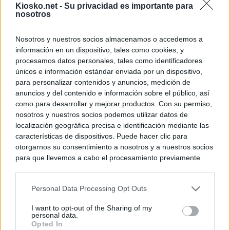
Kiosko.net -
Su privacidad es importante para
nosotros
Nosotros y nuestros socios almacenamos o accedemos a
información en un dispositivo, tales como cookies, y
procesamos datos personales, tales como identificadores
únicos e información estándar enviada por un dispositivo,
para personalizar contenidos y anuncios, medición de
anuncios y del contenido e información sobre el público, así
como para desarrollar y mejorar productos. Con su permiso,
nosotros y nuestros socios podemos utilizar datos de
localización geográfica precisa e identificación mediante las
características de dispositivos. Puede hacer clic para
otorgarnos su consentimiento a nosotros y a nuestros socios
para que llevemos a cabo el procesamiento previamente
descrito. De forma alternativa, puede acceder a información
más detallada y cambiar sus preferencias antes de otorgar o
Personal Data Processing Opt Outs
negar su consentimiento. Tenga en cuenta que algún
procesamiento de sus datos personales puede no requerir
I want to opt-out of the Sharing of my
de su consentimiento, pero usted tiene el derecho de
personal data.
rechazar tal procesamiento. Sus preferencias se aplicarán
Opted In