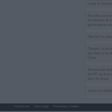
cruzar la fronter
Vox eleva la pres
los menores de C
gobiernan en coa
Qué fácil es odi
Tatuajes, cicatri
que busca a los d
Ceuta
Herencia del esc
del PP: así es l
ático de Ayuso
Ayuso o la embr
© Kiosko.net
Aviso Legal
Privacidad y Cookies