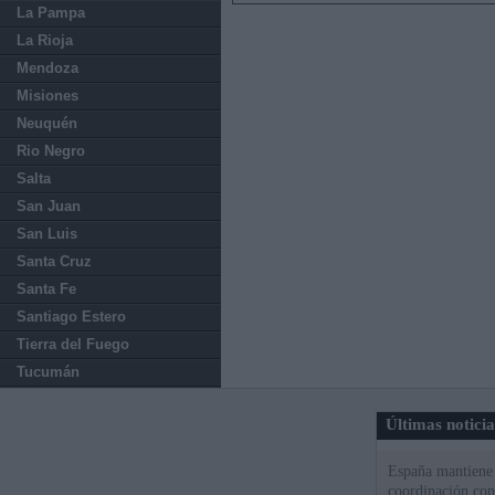
La Pampa
La Rioja
Mendoza
Misiones
Neuquén
Rio Negro
Salta
San Juan
San Luis
Santa Cruz
Santa Fe
Santiago Estero
Tierra del Fuego
Tucumán
Últimas notici
España mantiene l
coordinación con