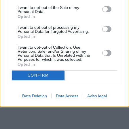
solo a este sitio web. Puede cambiar sus preferencias en
I want to opt-out of the Sale of my
cualquier momento entrando de nuevo en este sitio web o
Personal Data.
visitando nuestra política de privacidad.
Opted In
I want to opt-out of processing my
Personal Data for Targeted Advertising.
Opted In
I want to opt-out of Collection, Use,
Retention, Sale, and/or Sharing of my
Personal Data that Is Unrelated with the
Purposes for which it was collected.
Opted In
CONFIRM
Data Deletion
Data Access
Aviso legal