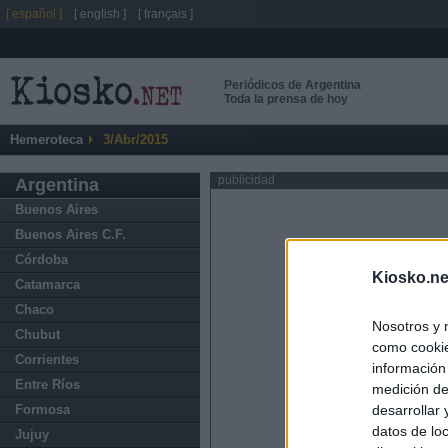
[ español ]
[ english ]
[ français ]
Periódicos de Argentina
Toda la prensa de hoy
Hemeroteca
3/Abr/2015
publicidad
Argentina
Buenos Aires
Buenos Aires C.F.
Córdoba
Kiosko.ne
Catamarca
Chaco
Nosotros y 
Chubut
como cookie
Corrientes
información
Entre Ríos
medición de
Formosa
desarrollar
datos de loc
Jujuy