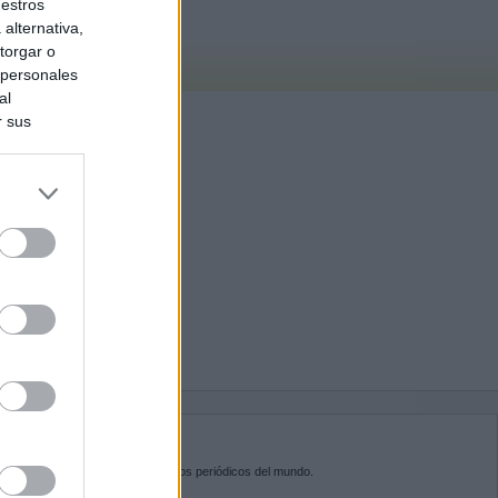
uestros
alternativa,
torgar o
 personales
al
r sus
do nuestra
BRE KIOSKO.NET
sko.net
es la puerta de entrada a los periódicos del mundo.