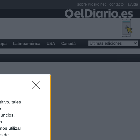
sobre Kiosko.net
contacto
ayuda
opa
Latinoamérica
USA
Canadá
tivo, tales
e
nuncios,
ra
os utilizar
as de