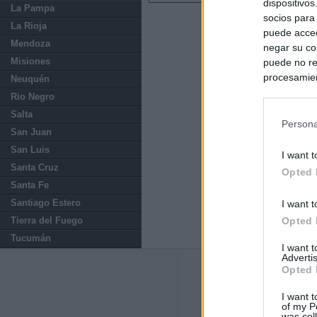
dispositivo
La Pampa
socios para
La Rioja
puede acced
Mendoza
negar su co
Misiones
puede no re
procesamien
Neuquén
preferencia
Rio Negro
política de 
Salta
Persona
San Juan
San Luis
I want t
Santa Cruz
Opted 
Santa Fe
Santiago Estero
I want t
Tierra del Fuego
Opted 
Tucumán
I want 
Advertis
Opted 
Últimas notic
I want t
España impone co
of my P
Meloni a quitar
was col