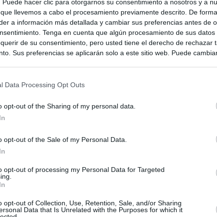
s. Puede hacer clic para otorgarnos su consentimiento a nosotros y a n
 que llevemos a cabo el procesamiento previamente descrito. De forma 
er a información más detallada y cambiar sus preferencias antes de o
nsentimiento. Tenga en cuenta que algún procesamiento de sus datos
querir de su consentimiento, pero usted tiene el derecho de rechazar t
to. Sus preferencias se aplicarán solo a este sitio web. Puede cambia
s en cualquier momento entrando de nuevo en este sitio web o visitan
privacidad.
l Data Processing Opt Outs
o opt-out of the Sharing of my personal data.
In
o opt-out of the Sale of my Personal Data.
In
to opt-out of processing my Personal Data for Targeted
ing.
In
ias
SO
o opt-out of Collection, Use, Retention, Sale, and/or Sharing
Kio
ntroles a los viajeros procedentes de Italia tras el rechazo de
ersonal Data that Is Unrelated with the Purposes for which it
los
lected.