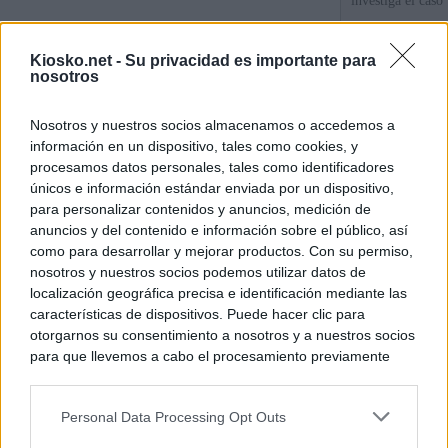
investiga el caso
Las incógnitas s
Kiosko.net -
Su privacidad es importante para
el Gobierno de 
nosotros
La pareja de Ayu
Nosotros y nuestros socios almacenamos o accedemos a
millones en divi
información en un dispositivo, tales como cookies, y
su consultora
procesamos datos personales, tales como identificadores
únicos e información estándar enviada por un dispositivo,
para personalizar contenidos y anuncios, medición de
© Kiosko.net
Aviso Legal
Privacidad y Cookies
anuncios y del contenido e información sobre el público, así
como para desarrollar y mejorar productos. Con su permiso,
nosotros y nuestros socios podemos utilizar datos de
localización geográfica precisa e identificación mediante las
características de dispositivos. Puede hacer clic para
otorgarnos su consentimiento a nosotros y a nuestros socios
para que llevemos a cabo el procesamiento previamente
descrito. De forma alternativa, puede acceder a información
más detallada y cambiar sus preferencias antes de otorgar o
Personal Data Processing Opt Outs
negar su consentimiento. Tenga en cuenta que algún
procesamiento de sus datos personales puede no requerir