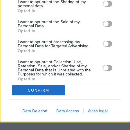
I want to opt-out of the Sharing of my
de su consentimiento, pero usted tiene el derecho de
personal data.
rechazar tal procesamiento. Sus preferencias se aplicarán
Opted In
solo a este sitio web. Puede cambiar sus preferencias en
I want to opt-out of the Sale of my
cualquier momento entrando de nuevo en este sitio web o
Personal Data.
visitando nuestra política de privacidad.
Opted In
I want to opt-out of processing my
Personal Data for Targeted Advertising.
Opted In
I want to opt-out of Collection, Use,
Retention, Sale, and/or Sharing of my
Personal Data that Is Unrelated with the
Purposes for which it was collected.
Opted In
CONFIRM
Data Deletion
Data Access
Aviso legal