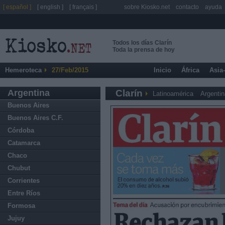
[ español ]
[ english ]
[ français ]
sobre Kiosko.net
contacto
ayuda
Todos los días Clarín
Toda la prensa de hoy
Hemeroteca
27/Feb/2015
Inicio
África
Asia
Argentina
Clarín
Latinoamérica
Argentin
Buenos Aires
Buenos Aires C.F.
Córdoba
Catamarca
Chaco
Chubut
Corrientes
Entre Ríos
Formosa
Jujuy