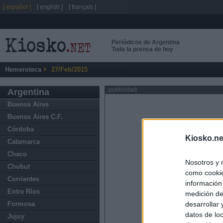
[ español ]
[ english ]
[ français ]
Periódicos de Argentina
Toda la prensa de hoy
Hemeroteca
27/Feb/2015
publicidad
Argentina
Buenos Aires
Buenos Aires C.F.
Córdoba
Kiosko.ne
Catamarca
Chaco
Nosotros y 
Chubut
como cookie
Corrientes
información
Entre Ríos
medición de
Formosa
desarrollar
datos de loc
Jujuy