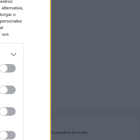
uestros
alternativa,
torgar o
 personales
al
r sus
do nuestra
BRE KIOSKO.NET
sko.net
es la puerta de entrada a los periódicos del mundo.