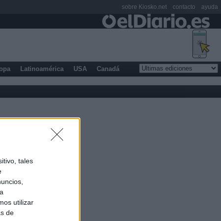
sobre Kiosko.net
contacto
ayuda
opa
Latinoamérica
USA
Canadá
tivo, tales
e
nuncios,
ra
os utilizar
as de