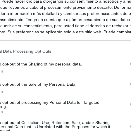
s. Puede hacer clic para otorgarnos su consentimiento a nosotros y a n
 que llevemos a cabo el procesamiento previamente descrito. De forma 
er a información más detallada y cambiar sus preferencias antes de o
nsentimiento. Tenga en cuenta que algún procesamiento de sus datos
querir de su consentimiento, pero usted tiene el derecho de rechazar t
to. Sus preferencias se aplicarán solo a este sitio web. Puede cambia
s en cualquier momento entrando de nuevo en este sitio web o visitan
privacidad.
l Data Processing Opt Outs
o opt-out of the Sharing of my personal data.
In
o opt-out of the Sale of my Personal Data.
In
to opt-out of processing my Personal Data for Targeted
ing.
In
ias
SO
o opt-out of Collection, Use, Retention, Sale, and/or Sharing
Kio
n ultimátum a Italia: o levanta los controles a viajeros de
ersonal Data that Is Unrelated with the Purposes for which it
ará "medidas proporcionales"
lected.