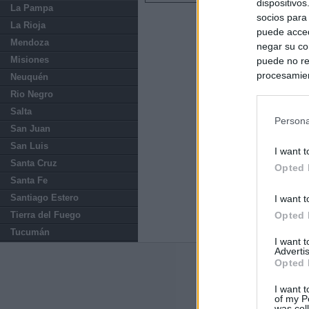
dispositivo
La Pampa
socios para
La Rioja
puede acced
Mendoza
negar su co
Misiones
puede no re
procesamien
Neuquén
preferencia
Rio Negro
política de 
Salta
Persona
San Juan
San Luis
I want t
Santa Cruz
Opted 
Santa Fe
Santiago Estero
I want t
Tierra del Fuego
Opted 
Tucumán
I want 
Advertis
Opted 
Últimas notic
I want t
El Gobierno da u
of my P
España o adopt
was col