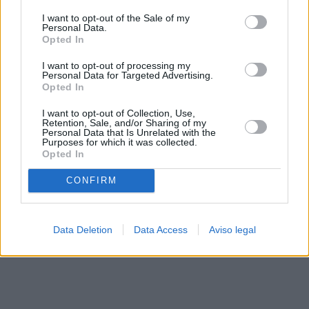
solo a este sitio web. Puede cambiar sus preferencias en
I want to opt-out of the Sale of my
cualquier momento entrando de nuevo en este sitio web o
Personal Data.
visitando nuestra política de privacidad.
Opted In
I want to opt-out of processing my
Personal Data for Targeted Advertising.
Opted In
I want to opt-out of Collection, Use,
Retention, Sale, and/or Sharing of my
Personal Data that Is Unrelated with the
Purposes for which it was collected.
Opted In
CONFIRM
Data Deletion
Data Access
Aviso legal