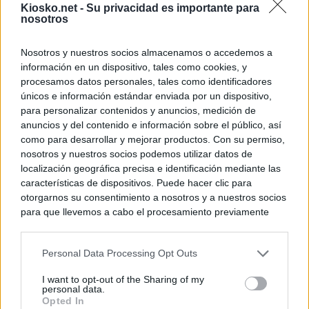
Kiosko.net -
Su privacidad es importante para
nosotros
Nosotros y nuestros socios almacenamos o accedemos a
información en un dispositivo, tales como cookies, y
procesamos datos personales, tales como identificadores
únicos e información estándar enviada por un dispositivo,
para personalizar contenidos y anuncios, medición de
anuncios y del contenido e información sobre el público, así
como para desarrollar y mejorar productos. Con su permiso,
nosotros y nuestros socios podemos utilizar datos de
localización geográfica precisa e identificación mediante las
características de dispositivos. Puede hacer clic para
otorgarnos su consentimiento a nosotros y a nuestros socios
para que llevemos a cabo el procesamiento previamente
descrito. De forma alternativa, puede acceder a información
más detallada y cambiar sus preferencias antes de otorgar o
Personal Data Processing Opt Outs
negar su consentimiento. Tenga en cuenta que algún
procesamiento de sus datos personales puede no requerir
I want to opt-out of the Sharing of my
de su consentimiento, pero usted tiene el derecho de
personal data.
rechazar tal procesamiento. Sus preferencias se aplicarán
Opted In