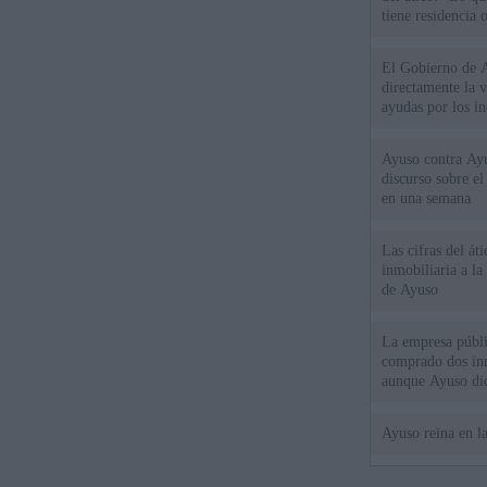
tiene residencia o
El Gobierno de A
directamente la 
ayudas por los i
Ayuso contra Ay
discurso sobre e
en una semana
Las cifras del át
inmobiliaria a l
de Ayuso
La empresa públic
comprado dos inm
aunque Ayuso dic
el año"
Ayuso reina en l