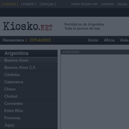
[ español ]
[ english ]
[ français ]
sobre Kiosko.net
contacto
ayuda
Periódicos de Argentina
Toda la prensa de hoy
Hemeroteca
27/Feb/2015
Inicio
África
Asia
publicidad
Argentina
Buenos Aires
Buenos Aires C.F.
Córdoba
Catamarca
Chaco
Chubut
Corrientes
Entre Ríos
Formosa
Jujuy