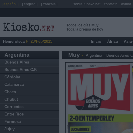
[ español ]
[ english ]
[ français ]
sobre Kiosko.net
contacto
ayuda
Todos los días Muy
Toda la prensa de hoy
Hemeroteca
23/Feb/2015
Inicio
África
Asia
Argentina
Muy
Argentina
Buenos Aires C
Buenos Aires
Buenos Aires C.F.
Córdoba
Catamarca
Chaco
Chubut
Corrientes
Entre Ríos
Formosa
Jujuy