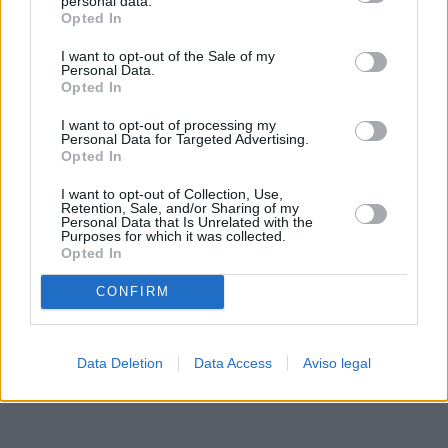
personal data.
rechazar tal procesamiento. Sus preferencias se aplicarán
Opted In
solo a este sitio web. Puede cambiar sus preferencias en
I want to opt-out of the Sale of my
cualquier momento entrando de nuevo en este sitio web o
Personal Data.
visitando nuestra política de privacidad.
Opted In
I want to opt-out of processing my
Personal Data for Targeted Advertising.
Opted In
I want to opt-out of Collection, Use,
Retention, Sale, and/or Sharing of my
Personal Data that Is Unrelated with the
Purposes for which it was collected.
Opted In
CONFIRM
Data Deletion
Data Access
Aviso legal