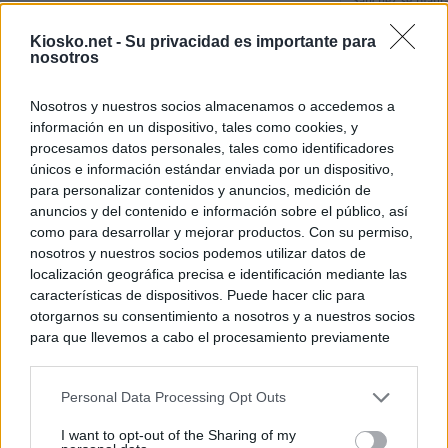
Sánchez se plant
con Italia tras c
Kiosko.net -
Su privacidad es importante para
nosotros
Los viajeros atra
Italia: “Es ridíc
Nosotros y nuestros socios almacenamos o accedemos a
información en un dispositivo, tales como cookies, y
Sánchez responde
procesamos datos personales, tales como identificadores
únicos e información estándar enviada por un dispositivo,
para personalizar contenidos y anuncios, medición de
© Kiosko.net
Aviso Legal
Privacidad y Cookies
anuncios y del contenido e información sobre el público, así
como para desarrollar y mejorar productos. Con su permiso,
nosotros y nuestros socios podemos utilizar datos de
localización geográfica precisa e identificación mediante las
características de dispositivos. Puede hacer clic para
otorgarnos su consentimiento a nosotros y a nuestros socios
para que llevemos a cabo el procesamiento previamente
descrito. De forma alternativa, puede acceder a información
más detallada y cambiar sus preferencias antes de otorgar o
Personal Data Processing Opt Outs
negar su consentimiento. Tenga en cuenta que algún
procesamiento de sus datos personales puede no requerir
I want to opt-out of the Sharing of my
de su consentimiento, pero usted tiene el derecho de