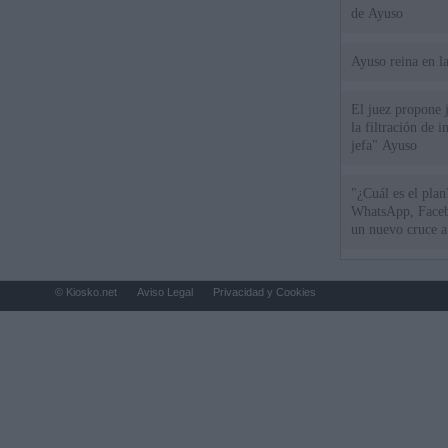
de Ayuso
Ayuso reina en l
El juez propone j
la filtración de i
jefa" Ayuso
"¿Cuál es el plan
WhatsApp, Faceb
un nuevo cruce a
15 de agosto
© Kiosko.net
Aviso Legal
Privacidad y Cookies