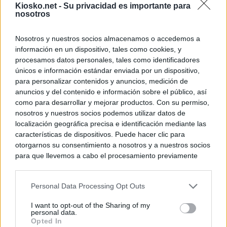
Kiosko.net -
Su privacidad es importante para
nosotros
Nosotros y nuestros socios almacenamos o accedemos a
información en un dispositivo, tales como cookies, y
procesamos datos personales, tales como identificadores
únicos e información estándar enviada por un dispositivo,
para personalizar contenidos y anuncios, medición de
anuncios y del contenido e información sobre el público, así
como para desarrollar y mejorar productos. Con su permiso,
nosotros y nuestros socios podemos utilizar datos de
localización geográfica precisa e identificación mediante las
características de dispositivos. Puede hacer clic para
otorgarnos su consentimiento a nosotros y a nuestros socios
para que llevemos a cabo el procesamiento previamente
descrito. De forma alternativa, puede acceder a información
más detallada y cambiar sus preferencias antes de otorgar o
Personal Data Processing Opt Outs
negar su consentimiento. Tenga en cuenta que algún
procesamiento de sus datos personales puede no requerir
I want to opt-out of the Sharing of my
de su consentimiento, pero usted tiene el derecho de
personal data.
rechazar tal procesamiento. Sus preferencias se aplicarán
Opted In