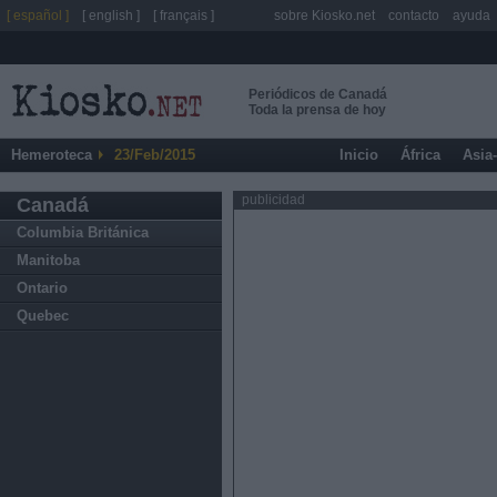
[ español ]
[ english ]
[ français ]
sobre Kiosko.net
contacto
ayuda
Periódicos de Canadá
Toda la prensa de hoy
Hemeroteca
23/Feb/2015
Inicio
África
Asia
publicidad
Canadá
Columbia Británica
Manitoba
Ontario
Quebec