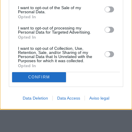
solo a este sitio web. Puede cambiar sus preferencias en
I want to opt-out of the Sale of my
cualquier momento entrando de nuevo en este sitio web o
Personal Data.
visitando nuestra política de privacidad.
Opted In
I want to opt-out of processing my
Personal Data for Targeted Advertising.
Opted In
I want to opt-out of Collection, Use,
Retention, Sale, and/or Sharing of my
Personal Data that Is Unrelated with the
Purposes for which it was collected.
Opted In
CONFIRM
Data Deletion
Data Access
Aviso legal