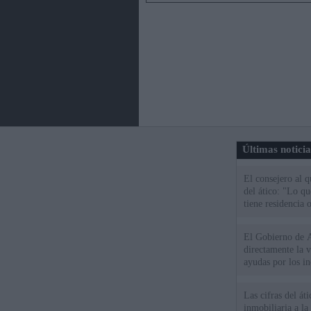
Últimas notici
El consejero al 
del ático: "Lo q
tiene residencia o
El Gobierno de A
directamente la 
ayudas por los i
Las cifras del át
inmobiliaria a l