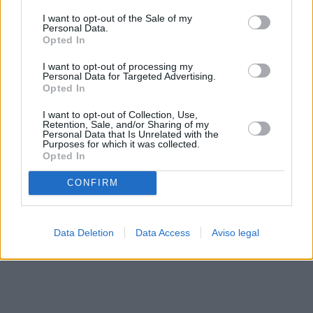
solo a este sitio web. Puede cambiar sus preferencias en
I want to opt-out of the Sale of my
cualquier momento entrando de nuevo en este sitio web o
Personal Data.
visitando nuestra política de privacidad.
Opted In
I want to opt-out of processing my
Personal Data for Targeted Advertising.
Opted In
I want to opt-out of Collection, Use,
Retention, Sale, and/or Sharing of my
Personal Data that Is Unrelated with the
Purposes for which it was collected.
Opted In
CONFIRM
Data Deletion
Data Access
Aviso legal