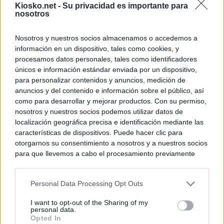
Kiosko.net -
Su privacidad es importante para
nosotros
Nosotros y nuestros socios almacenamos o accedemos a
información en un dispositivo, tales como cookies, y
procesamos datos personales, tales como identificadores
únicos e información estándar enviada por un dispositivo,
para personalizar contenidos y anuncios, medición de
anuncios y del contenido e información sobre el público, así
como para desarrollar y mejorar productos. Con su permiso,
nosotros y nuestros socios podemos utilizar datos de
localización geográfica precisa e identificación mediante las
características de dispositivos. Puede hacer clic para
otorgarnos su consentimiento a nosotros y a nuestros socios
para que llevemos a cabo el procesamiento previamente
descrito. De forma alternativa, puede acceder a información
más detallada y cambiar sus preferencias antes de otorgar o
Personal Data Processing Opt Outs
negar su consentimiento. Tenga en cuenta que algún
procesamiento de sus datos personales puede no requerir
I want to opt-out of the Sharing of my
de su consentimiento, pero usted tiene el derecho de
personal data.
rechazar tal procesamiento. Sus preferencias se aplicarán
Opted In