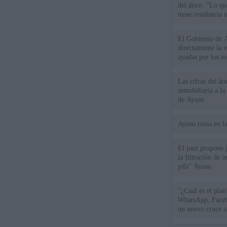
del ático: "Lo q
tiene residencia o
El Gobierno de A
directamente la 
ayudas por los i
Las cifras del át
inmobiliaria a l
de Ayuso
Ayuso reina en l
El juez propone j
la filtración de i
jefa" Ayuso
"¿Cuál es el plan
WhatsApp, Faceb
un nuevo cruce a
15 de agosto