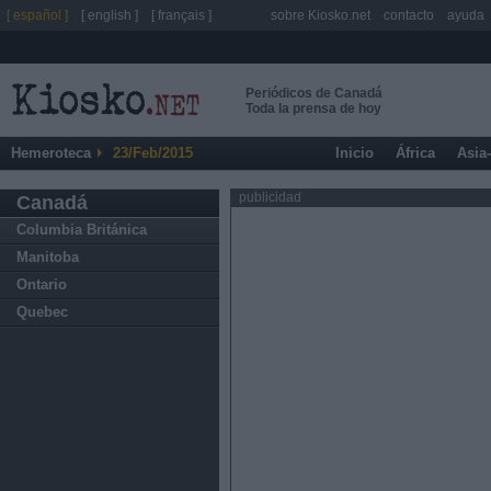
[ español ]
[ english ]
[ français ]
sobre Kiosko.net
contacto
ayuda
Periódicos de Canadá
Toda la prensa de hoy
Hemeroteca
23/Feb/2015
Inicio
África
Asia
publicidad
Canadá
Columbia Británica
Manitoba
Ontario
Quebec