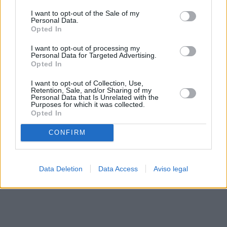
solo a este sitio web. Puede cambiar sus preferencias en
I want to opt-out of the Sale of my
cualquier momento entrando de nuevo en este sitio web o
Personal Data.
visitando nuestra política de privacidad.
Opted In
I want to opt-out of processing my
Personal Data for Targeted Advertising.
Opted In
I want to opt-out of Collection, Use,
Retention, Sale, and/or Sharing of my
Personal Data that Is Unrelated with the
Purposes for which it was collected.
Opted In
CONFIRM
Data Deletion
Data Access
Aviso legal