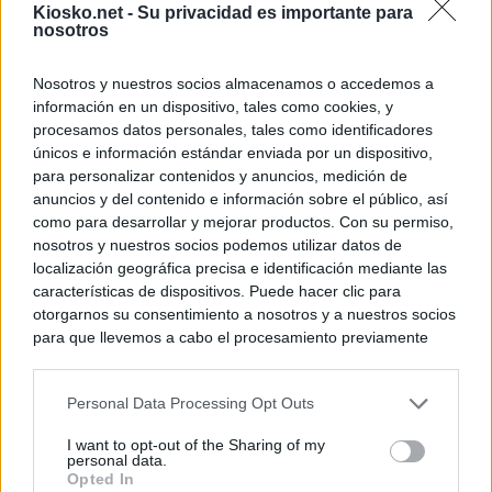
Kiosko.net -
Su privacidad es importante para
nosotros
Nosotros y nuestros socios almacenamos o accedemos a
información en un dispositivo, tales como cookies, y
procesamos datos personales, tales como identificadores
únicos e información estándar enviada por un dispositivo,
para personalizar contenidos y anuncios, medición de
anuncios y del contenido e información sobre el público, así
como para desarrollar y mejorar productos. Con su permiso,
nosotros y nuestros socios podemos utilizar datos de
localización geográfica precisa e identificación mediante las
características de dispositivos. Puede hacer clic para
otorgarnos su consentimiento a nosotros y a nuestros socios
para que llevemos a cabo el procesamiento previamente
descrito. De forma alternativa, puede acceder a información
más detallada y cambiar sus preferencias antes de otorgar o
Personal Data Processing Opt Outs
negar su consentimiento. Tenga en cuenta que algún
procesamiento de sus datos personales puede no requerir
I want to opt-out of the Sharing of my
de su consentimiento, pero usted tiene el derecho de
personal data.
rechazar tal procesamiento. Sus preferencias se aplicarán
Opted In