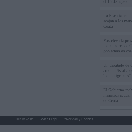
el 15 de agosto:
La Fiscalía actu
acojan a los meno
Ceuta
Vox eleva la pres
los menores de C
gobiernan en coa
Un diputado de 
ante la Fiscalía 
los inmigrantes”
El Gobierno rech
ministros acudan 
de Ceuta
© Kiosko.net
Aviso Legal
Privacidad y Cookies