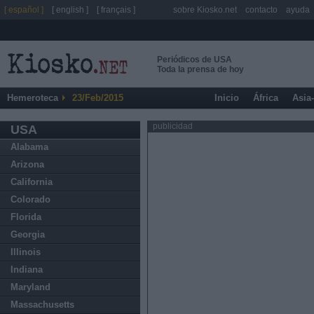
[ español ]
[ english ]
[ français ]
sobre Kiosko.net
contacto
ayuda
Periódicos de USA
Toda la prensa de hoy
Hemeroteca
23/Feb/2015
Inicio
África
Asia
publicidad
USA
Alabama
Arizona
California
Colorado
Florida
Georgia
Illinois
Indiana
Maryland
Massachusetts