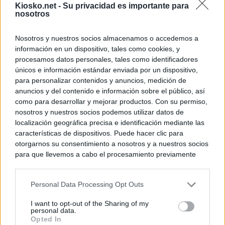
Kiosko.net -
Su privacidad es importante para
nosotros
© Kiosko.net
Aviso Legal
Privacidad y Cookies
Nosotros y nuestros socios almacenamos o accedemos a
información en un dispositivo, tales como cookies, y
procesamos datos personales, tales como identificadores
únicos e información estándar enviada por un dispositivo,
para personalizar contenidos y anuncios, medición de
anuncios y del contenido e información sobre el público, así
como para desarrollar y mejorar productos. Con su permiso,
nosotros y nuestros socios podemos utilizar datos de
localización geográfica precisa e identificación mediante las
características de dispositivos. Puede hacer clic para
otorgarnos su consentimiento a nosotros y a nuestros socios
para que llevemos a cabo el procesamiento previamente
descrito. De forma alternativa, puede acceder a información
más detallada y cambiar sus preferencias antes de otorgar o
Personal Data Processing Opt Outs
negar su consentimiento. Tenga en cuenta que algún
procesamiento de sus datos personales puede no requerir
I want to opt-out of the Sharing of my
de su consentimiento, pero usted tiene el derecho de
personal data.
rechazar tal procesamiento. Sus preferencias se aplicarán
Opted In