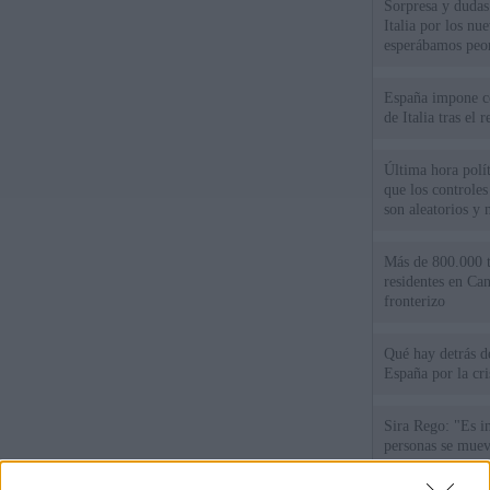
Sorpresa y dudas 
Italia por los nu
esperábamos peo
España impone co
de Italia tras el
Última hora polít
que los controles
son aleatorios y 
Más de 800.000 t
residentes en Can
fronterizo
Qué hay detrás d
España por la cri
Sira Rego: "Es i
personas se muev
algo"