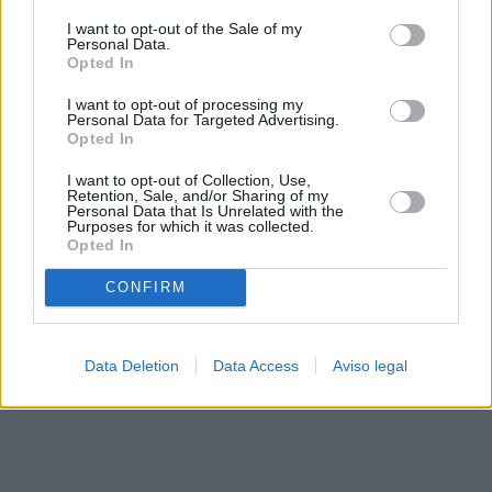
solo a este sitio web. Puede cambiar sus preferencias en
I want to opt-out of the Sale of my
cualquier momento entrando de nuevo en este sitio web o
Personal Data.
visitando nuestra política de privacidad.
Opted In
I want to opt-out of processing my
Personal Data for Targeted Advertising.
Opted In
I want to opt-out of Collection, Use,
Retention, Sale, and/or Sharing of my
Personal Data that Is Unrelated with the
Purposes for which it was collected.
Opted In
CONFIRM
Data Deletion
Data Access
Aviso legal