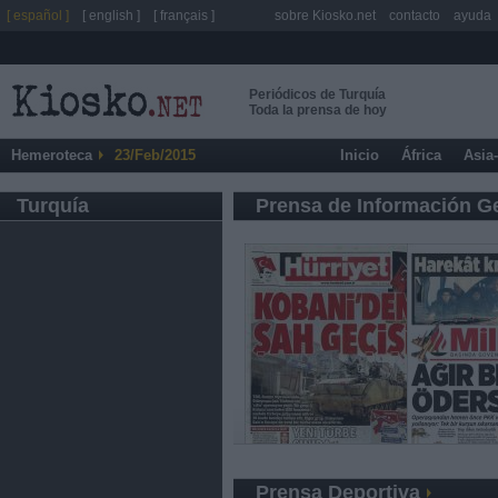
[ español ]
[ english ]
[ français ]
sobre Kiosko.net
contacto
ayuda
Periódicos de Turquía
Toda la prensa de hoy
Hemeroteca
23/Feb/2015
Inicio
África
Asia
Turquía
Prensa de Información G
Prensa Deportiva