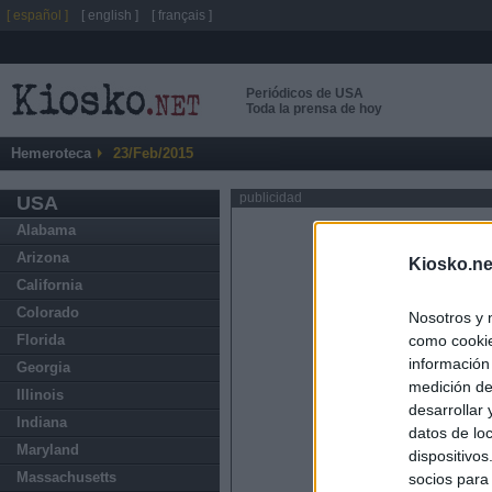
[ español ]
[ english ]
[ français ]
Periódicos de USA
Toda la prensa de hoy
Hemeroteca
23/Feb/2015
publicidad
USA
Alabama
Arizona
Kiosko.ne
California
Colorado
Nosotros y 
como cookie
Florida
información
Georgia
medición de
Illinois
desarrollar
Indiana
datos de loc
Maryland
dispositivo
Massachusetts
socios para