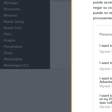
puede acced
Michigan
negar su co
Minnesota
puede no re
Missouri
procesamien
Nueva Jersey
preferencia
Nueva York
política de 
Ohio
Persona
Oregón
I want t
Pensilvania
Opted 
Texas
Washington
I want t
Washington D.C.
Opted 
Últimas notic
I want 
Advertis
Opted 
España impone co
Meloni a quitar
I want t
of my P
was col
Italia rechaza 
Opted 
España hasta el