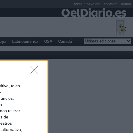
sobre Kiosko.net
contacto
ayuda
opa
Latinoamérica
USA
Canadá
tivo, tales
e
nuncios,
ra
os utilizar
as de
uestros
alternativa,