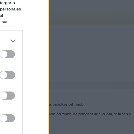
torgar o
 personales
al
r sus
do nuestra
BRE KIOSKO.NET
sko.net
es la puerta de entrada a los periódicos del mundo.
ega por las portadas de los periódicos del mundo: los periódicos de tu ciudad, de tu país o
 otro extremo del mundo.
GUENOS