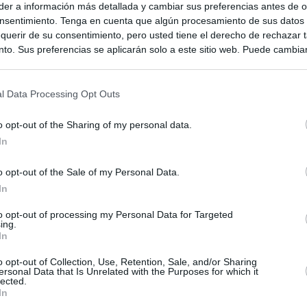
er a información más detallada y cambiar sus preferencias antes de o
nsentimiento. Tenga en cuenta que algún procesamiento de sus datos
querir de su consentimiento, pero usted tiene el derecho de rechazar t
to. Sus preferencias se aplicarán solo a este sitio web. Puede cambia
s en cualquier momento entrando de nuevo en este sitio web o visitan
privacidad.
l Data Processing Opt Outs
o opt-out of the Sharing of my personal data.
In
o opt-out of the Sale of my Personal Data.
In
ias
to opt-out of processing my Personal Data for Targeted
SO
ing.
In
Kio
ntroles a los viajeros procedentes de Italia tras el rechazo de
los
o opt-out of Collection, Use, Retention, Sale, and/or Sharing
Nav
del
ersonal Data that Is Unrelated with the Purposes for which it
lected.
el ultimátum del Gobierno y mantiene los controles a viajeros de
In
SÍ
 15 de agosto: "No aceptamos imposiciones"