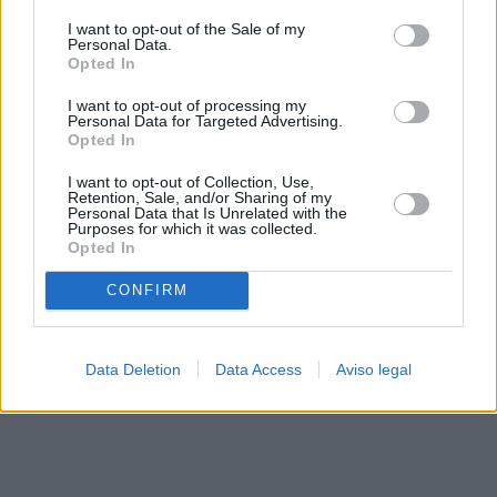
solo a este sitio web. Puede cambiar sus preferencias en
I want to opt-out of the Sale of my
cualquier momento entrando de nuevo en este sitio web o
Personal Data.
visitando nuestra política de privacidad.
Opted In
I want to opt-out of processing my
Personal Data for Targeted Advertising.
Opted In
I want to opt-out of Collection, Use,
Retention, Sale, and/or Sharing of my
Personal Data that Is Unrelated with the
Purposes for which it was collected.
Opted In
CONFIRM
Data Deletion
Data Access
Aviso legal