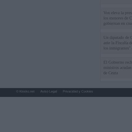
Vox eleva la pres
los menores de C
gobiernan en coa
Un diputado de 
ante la Fiscalía 
los inmigrantes”
El Gobierno rech
ministros acudan 
de Ceuta
© Kiosko.net
Aviso Legal
Privacidad y Cookies