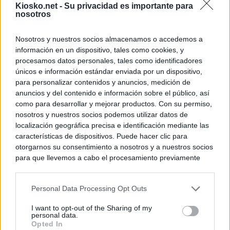
Kiosko.net -
Su privacidad es importante para
nosotros
Nosotros y nuestros socios almacenamos o accedemos a
información en un dispositivo, tales como cookies, y
procesamos datos personales, tales como identificadores
únicos e información estándar enviada por un dispositivo,
para personalizar contenidos y anuncios, medición de
anuncios y del contenido e información sobre el público, así
como para desarrollar y mejorar productos. Con su permiso,
nosotros y nuestros socios podemos utilizar datos de
localización geográfica precisa e identificación mediante las
características de dispositivos. Puede hacer clic para
otorgarnos su consentimiento a nosotros y a nuestros socios
para que llevemos a cabo el procesamiento previamente
descrito. De forma alternativa, puede acceder a información
más detallada y cambiar sus preferencias antes de otorgar o
Personal Data Processing Opt Outs
negar su consentimiento. Tenga en cuenta que algún
procesamiento de sus datos personales puede no requerir
I want to opt-out of the Sharing of my
de su consentimiento, pero usted tiene el derecho de
personal data.
rechazar tal procesamiento. Sus preferencias se aplicarán
Opted In