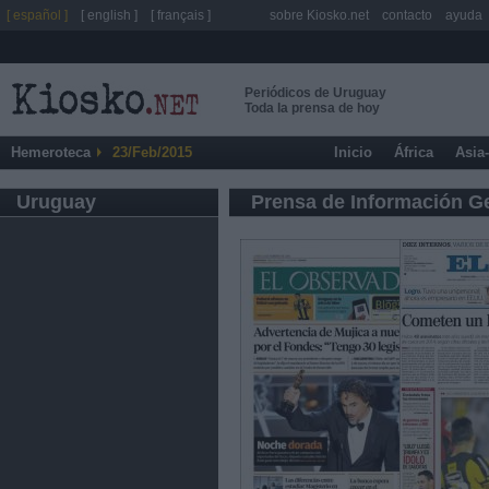
[ español ]
[ english ]
[ français ]
sobre Kiosko.net
contacto
ayuda
Periódicos de Uruguay
Toda la prensa de hoy
Hemeroteca
23/Feb/2015
Inicio
África
Asia
Uruguay
Prensa de Información G