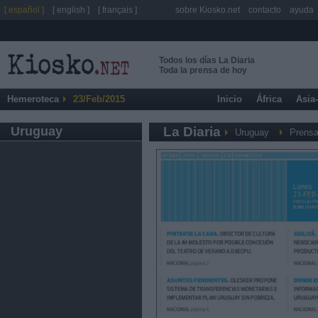
[ español ]
[ english ]
[ français ]
sobre Kiosko.net
contacto
ayuda
Todos los días La Diaria
Toda la prensa de hoy
Hemeroteca
23/Feb/2015
Inicio
África
Asia
Uruguay
La Diaria
Uruguay
Prensa