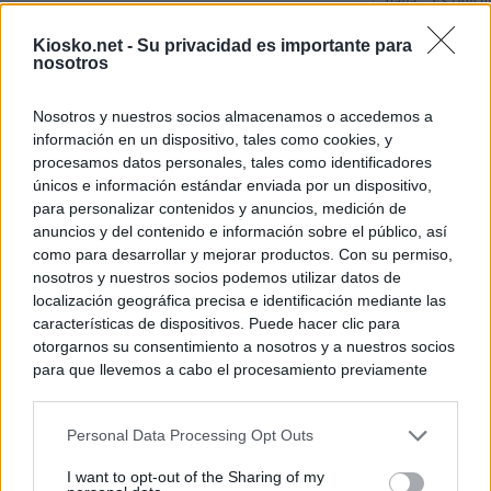
Italia: “Es ridíc
Kiosko.net -
Su privacidad es importante para
Última hora sobre
nosotros
directo: El BOE p
controles a viaje
tacha de "incomp
Nosotros y nuestros socios almacenamos o accedemos a
información en un dispositivo, tales como cookies, y
Sánchez responde
procesamos datos personales, tales como identificadores
únicos e información estándar enviada por un dispositivo,
para personalizar contenidos y anuncios, medición de
© Kiosko.net
Aviso Legal
Privacidad y Cookies
anuncios y del contenido e información sobre el público, así
como para desarrollar y mejorar productos. Con su permiso,
nosotros y nuestros socios podemos utilizar datos de
localización geográfica precisa e identificación mediante las
características de dispositivos. Puede hacer clic para
otorgarnos su consentimiento a nosotros y a nuestros socios
para que llevemos a cabo el procesamiento previamente
descrito. De forma alternativa, puede acceder a información
más detallada y cambiar sus preferencias antes de otorgar o
Personal Data Processing Opt Outs
negar su consentimiento. Tenga en cuenta que algún
procesamiento de sus datos personales puede no requerir
I want to opt-out of the Sharing of my
de su consentimiento, pero usted tiene el derecho de