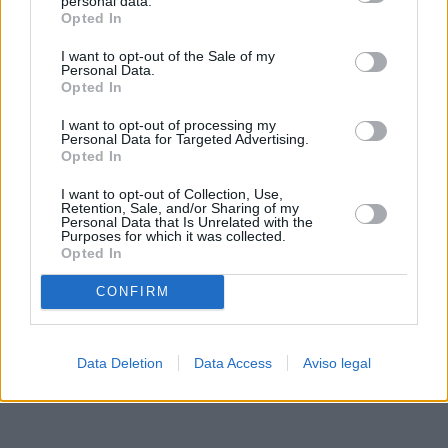
personal data.
rechazar tal procesamiento. Sus preferencias se aplicarán
Opted In
solo a este sitio web. Puede cambiar sus preferencias en
I want to opt-out of the Sale of my
cualquier momento entrando de nuevo en este sitio web o
Personal Data.
visitando nuestra política de privacidad.
Opted In
I want to opt-out of processing my
Personal Data for Targeted Advertising.
Opted In
I want to opt-out of Collection, Use,
Retention, Sale, and/or Sharing of my
Personal Data that Is Unrelated with the
Purposes for which it was collected.
Opted In
CONFIRM
Data Deletion
Data Access
Aviso legal