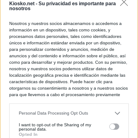
Kiosko.net -
Su privacidad es importante para
nosotros
Nosotros y nuestros socios almacenamos o accedemos a
información en un dispositivo, tales como cookies, y
procesamos datos personales, tales como identificadores
únicos e información estándar enviada por un dispositivo,
para personalizar contenidos y anuncios, medición de
anuncios y del contenido e información sobre el público, así
como para desarrollar y mejorar productos. Con su permiso,
nosotros y nuestros socios podemos utilizar datos de
localización geográfica precisa e identificación mediante las
características de dispositivos. Puede hacer clic para
otorgarnos su consentimiento a nosotros y a nuestros socios
para que llevemos a cabo el procesamiento previamente
descrito. De forma alternativa, puede acceder a información
más detallada y cambiar sus preferencias antes de otorgar o
Personal Data Processing Opt Outs
negar su consentimiento. Tenga en cuenta que algún
procesamiento de sus datos personales puede no requerir
I want to opt-out of the Sharing of my
de su consentimiento, pero usted tiene el derecho de
personal data.
rechazar tal procesamiento. Sus preferencias se aplicarán
Opted In