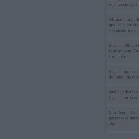
esperábamos peo
Última hora políti
que los controles
son aleatorios y 
Más de 800.000 t
residentes en Can
fronterizo
España impone co
de Italia tras el
Qué hay detrás d
España por la cri
Sira Rego: "Es i
personas se muev
algo"