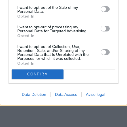
solo a este sitio web. Puede cambiar sus preferencias en
I want to opt-out of the Sale of my
cualquier momento entrando de nuevo en este sitio web o
Personal Data.
visitando nuestra política de privacidad.
Opted In
I want to opt-out of processing my
Personal Data for Targeted Advertising.
Opted In
I want to opt-out of Collection, Use,
Retention, Sale, and/or Sharing of my
Personal Data that Is Unrelated with the
Purposes for which it was collected.
Opted In
CONFIRM
Data Deletion
Data Access
Aviso legal