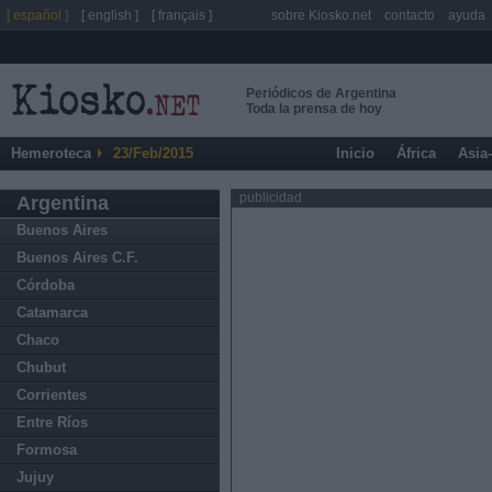
[ español ]
[ english ]
[ français ]
sobre Kiosko.net
contacto
ayuda
Periódicos de Argentina
Toda la prensa de hoy
Hemeroteca
23/Feb/2015
Inicio
África
Asia
publicidad
Argentina
Buenos Aires
Buenos Aires C.F.
Córdoba
Catamarca
Chaco
Chubut
Corrientes
Entre Ríos
Formosa
Jujuy