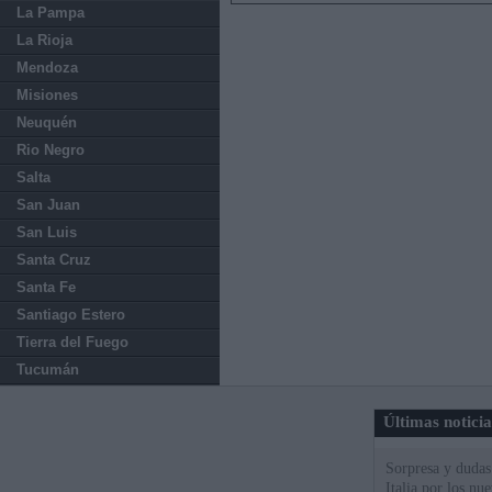
La Pampa
La Rioja
Mendoza
Misiones
Neuquén
Rio Negro
Salta
San Juan
San Luis
Santa Cruz
Santa Fe
Santiago Estero
Tierra del Fuego
Tucumán
Últimas notici
Sorpresa y dudas 
Italia por los nu