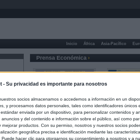
Inicio
África
Asia-Pacífico
Eur
Prensa Económica
t -
Su privacidad es importante para nosotros
nuestros socios almacenamos o accedemos a información en un disposi
s, y procesamos datos personales, tales como identificadores únicos 
 estándar enviada por un dispositivo, para personalizar contenidos y a
 anuncios y del contenido e información sobre el público, así como pa
 y mejorar productos. Con su permiso, nosotros y nuestros socios podem
alización geográfica precisa e identificación mediante las característic
s. Puede hacer clic para otorgarnos su consentimiento a nosotros y a n