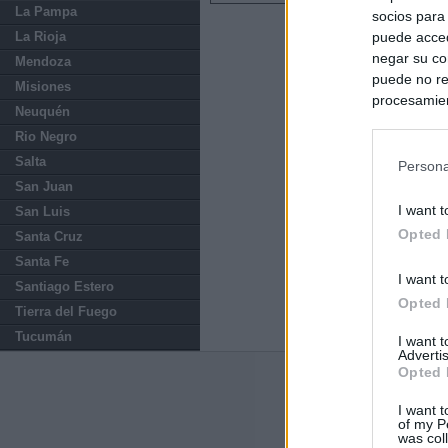
La Pampa
socios para
La Rioja
puede acced
negar su co
Mendoza
puede no re
Misiones
procesamien
Neuquén
preferencia
Rio Negro
política de 
Salta
Persona
San Juan
I want t
San Luis
Opted 
Santa Cruz
Santa Fe
I want t
Santiago Estero
Opted 
Tierra del Fuego
Tucumán
I want 
Advertis
Opted 
Últimas notic
I want t
of my P
Ayuso defiende
was col
uso personal: "