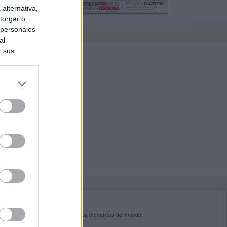
alternativa,
torgar o
 personales
al
r sus
do nuestra
BRE KIOSKO.NET
sko.net
es la puerta de entrada a los periódicos del mundo.