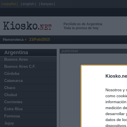
[ español ]
[ english ]
[ français ]
Periódicos de Argentina
Toda la prensa de hoy
Hemeroteca
23/Feb/2015
publicidad
Argentina
Buenos Aires
Buenos Aires C.F.
Córdoba
Kiosko.ne
Catamarca
Chaco
Nosotros y 
Chubut
como cookie
información
Corrientes
medición de
Entre Ríos
desarrollar
Formosa
datos de loc
Jujuy
dispositivo