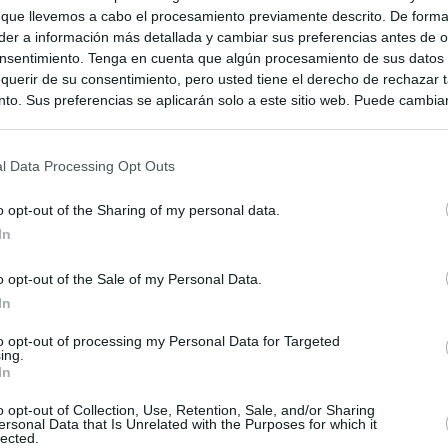
 que llevemos a cabo el procesamiento previamente descrito. De forma 
er a información más detallada y cambiar sus preferencias antes de o
nsentimiento. Tenga en cuenta que algún procesamiento de sus datos
querir de su consentimiento, pero usted tiene el derecho de rechazar t
to. Sus preferencias se aplicarán solo a este sitio web. Puede cambia
s en cualquier momento entrando de nuevo en este sitio web o visitan
privacidad.
l Data Processing Opt Outs
o opt-out of the Sharing of my personal data.
In
o opt-out of the Sale of my Personal Data.
In
to opt-out of processing my Personal Data for Targeted
ing.
In
ias
SO
o opt-out of Collection, Use, Retention, Sale, and/or Sharing
ersonal Data that Is Unrelated with the Purposes for which it
Kio
 que el ático comprado por la Comunidad de Madrid no era para
lected.
Sería muy poco inteligente"