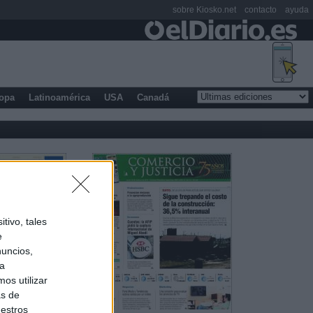
sobre Kiosko.net
contacto
ayuda
opa
Latinoamérica
USA
Canadá
tivo, tales
e
nuncios,
ra
os utilizar
as de
uestros