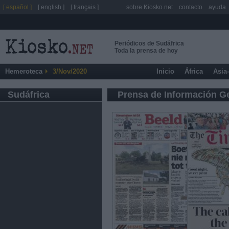
[ español ]
[ english ]
[ français ]
sobre Kiosko.net
contacto
ayuda
Periódicos de Sudáfrica
Toda la prensa de hoy
Hemeroteca
3/Nov/2020
Inicio
África
Asia
Sudáfrica
Prensa de Información G