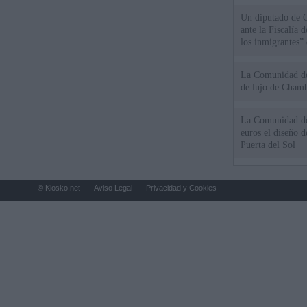
Un diputado de 
ante la Fiscalía 
los inmigrantes”
La Comunidad de 
de lujo de Chamb
La Comunidad de
euros el diseño d
Puerta del Sol
© Kiosko.net
Aviso Legal
Privacidad y Cookies