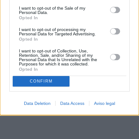
solo a este sitio web. Puede cambiar sus preferencias en
I want to opt-out of the Sale of my
cualquier momento entrando de nuevo en este sitio web o
Personal Data.
visitando nuestra política de privacidad.
Opted In
I want to opt-out of processing my
Personal Data for Targeted Advertising.
Opted In
I want to opt-out of Collection, Use,
Retention, Sale, and/or Sharing of my
Personal Data that Is Unrelated with the
Purposes for which it was collected.
Opted In
CONFIRM
Data Deletion
Data Access
Aviso legal