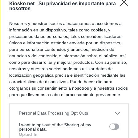
Kiosko.net -
Su privacidad es importante para
nosotros
Nosotros y nuestros socios almacenamos o accedemos a
información en un dispositivo, tales como cookies, y
procesamos datos personales, tales como identificadores
únicos e información estándar enviada por un dispositivo,
para personalizar contenidos y anuncios, medición de
anuncios y del contenido e información sobre el público, así
como para desarrollar y mejorar productos. Con su permiso,
nosotros y nuestros socios podemos utilizar datos de
localización geográfica precisa e identificación mediante las
características de dispositivos. Puede hacer clic para
otorgarnos su consentimiento a nosotros y a nuestros socios
para que llevemos a cabo el procesamiento previamente
descrito. De forma alternativa, puede acceder a información
más detallada y cambiar sus preferencias antes de otorgar o
Personal Data Processing Opt Outs
negar su consentimiento. Tenga en cuenta que algún
procesamiento de sus datos personales puede no requerir
I want to opt-out of the Sharing of my
de su consentimiento, pero usted tiene el derecho de
personal data.
rechazar tal procesamiento. Sus preferencias se aplicarán
Opted In