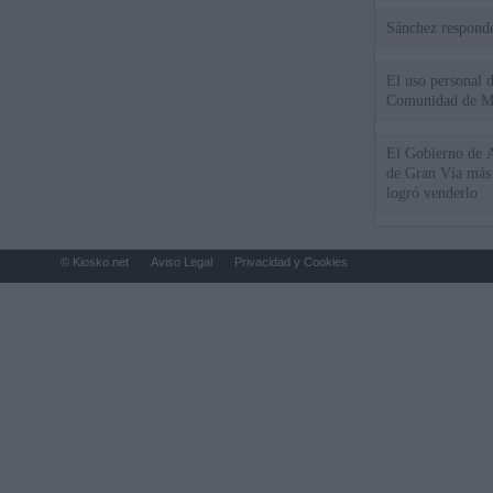
Sánchez responde
El uso personal d
Comunidad de M
El Gobierno de A
de Gran Vía más
logró venderlo
© Kiosko.net
Aviso Legal
Privacidad y Cookies