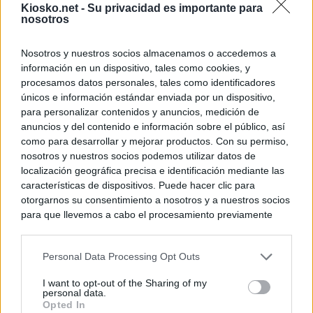
Kiosko.net -
Su privacidad es importante para
nosotros
Nosotros y nuestros socios almacenamos o accedemos a
información en un dispositivo, tales como cookies, y
procesamos datos personales, tales como identificadores
únicos e información estándar enviada por un dispositivo,
para personalizar contenidos y anuncios, medición de
anuncios y del contenido e información sobre el público, así
como para desarrollar y mejorar productos. Con su permiso,
nosotros y nuestros socios podemos utilizar datos de
localización geográfica precisa e identificación mediante las
características de dispositivos. Puede hacer clic para
otorgarnos su consentimiento a nosotros y a nuestros socios
para que llevemos a cabo el procesamiento previamente
descrito. De forma alternativa, puede acceder a información
más detallada y cambiar sus preferencias antes de otorgar o
Personal Data Processing Opt Outs
negar su consentimiento. Tenga en cuenta que algún
procesamiento de sus datos personales puede no requerir
I want to opt-out of the Sharing of my
de su consentimiento, pero usted tiene el derecho de
personal data.
rechazar tal procesamiento. Sus preferencias se aplicarán
Opted In