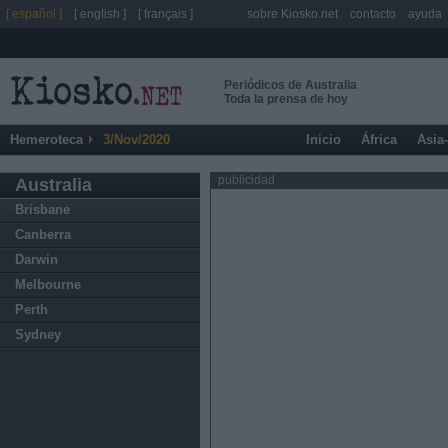
[ español ]
[ english ]
[ français ]
sobre Kiosko.net
contacto
ayuda
Periódicos de Australia
Toda la prensa de hoy
Hemeroteca
3/Nov/2020
Inicio
África
Asia
publicidad
Australia
Brisbane
Canberra
Darwin
Melbourne
Perth
Sydney