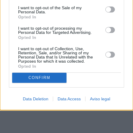
solo a este sitio web. Puede cambiar sus preferencias en
I want to opt-out of the Sale of my
cualquier momento entrando de nuevo en este sitio web o
Personal Data.
visitando nuestra política de privacidad.
Opted In
I want to opt-out of processing my
Personal Data for Targeted Advertising.
Opted In
I want to opt-out of Collection, Use,
Retention, Sale, and/or Sharing of my
Personal Data that Is Unrelated with the
Purposes for which it was collected.
Opted In
CONFIRM
Data Deletion
Data Access
Aviso legal