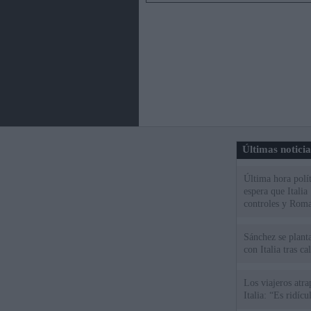
Últimas notici
Última hora polít
espera que Italia
controles y Roma
Sánchez se plant
con Italia tras c
Los viajeros atra
Italia: “Es ridíc