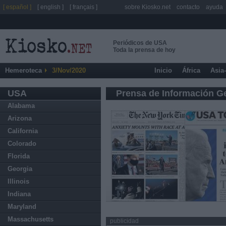
[ español ]
[ english ]
[ français ]
sobre Kiosko.net
contacto
ayuda
Periódicos de USA
Toda la prensa de hoy
Hemeroteca
3/Nov/2020
Inicio
África
Asia
USA
Prensa de Información G
Alabama
Arizona
California
Colorado
Florida
Georgia
Illinois
Indiana
Maryland
Massachusetts
publicidad