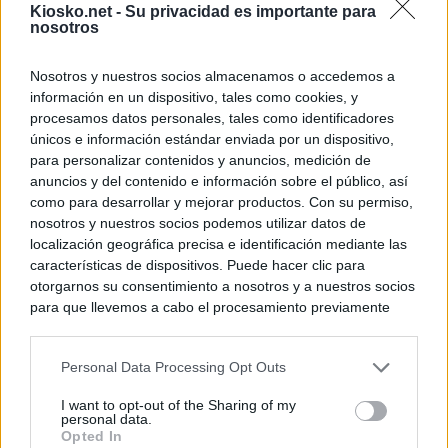
Kiosko.net -
Su privacidad es importante para
nosotros
Nosotros y nuestros socios almacenamos o accedemos a
información en un dispositivo, tales como cookies, y
procesamos datos personales, tales como identificadores
únicos e información estándar enviada por un dispositivo,
para personalizar contenidos y anuncios, medición de
anuncios y del contenido e información sobre el público, así
como para desarrollar y mejorar productos. Con su permiso,
nosotros y nuestros socios podemos utilizar datos de
localización geográfica precisa e identificación mediante las
características de dispositivos. Puede hacer clic para
otorgarnos su consentimiento a nosotros y a nuestros socios
para que llevemos a cabo el procesamiento previamente
descrito. De forma alternativa, puede acceder a información
más detallada y cambiar sus preferencias antes de otorgar o
Personal Data Processing Opt Outs
negar su consentimiento. Tenga en cuenta que algún
procesamiento de sus datos personales puede no requerir
I want to opt-out of the Sharing of my
de su consentimiento, pero usted tiene el derecho de
personal data.
rechazar tal procesamiento. Sus preferencias se aplicarán
Opted In