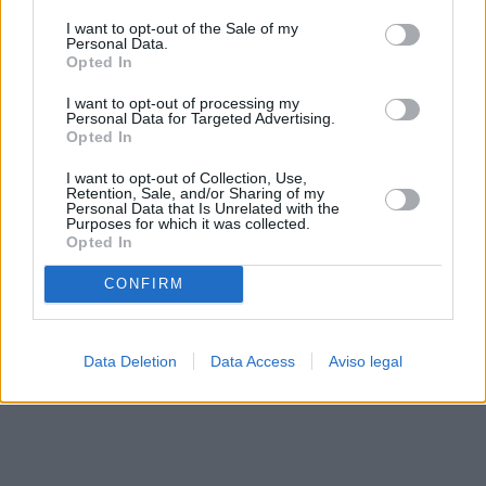
solo a este sitio web. Puede cambiar sus preferencias en
I want to opt-out of the Sale of my
cualquier momento entrando de nuevo en este sitio web o
Personal Data.
visitando nuestra política de privacidad.
Opted In
I want to opt-out of processing my
Personal Data for Targeted Advertising.
Opted In
I want to opt-out of Collection, Use,
Retention, Sale, and/or Sharing of my
Personal Data that Is Unrelated with the
Purposes for which it was collected.
Opted In
CONFIRM
Data Deletion
Data Access
Aviso legal