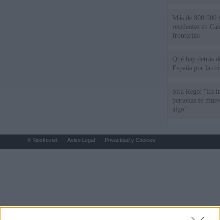
Más de 800.000 t
residentes en Can
fronterizo
Qué hay detrás d
España por la cri
Sira Rego: "Es i
personas se muev
algo"
© Kiosko.net
Aviso Legal
Privacidad y Cookies