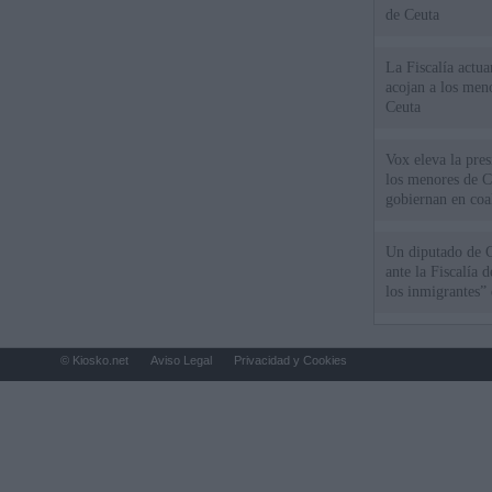
de Ceuta
La Fiscalía actu
acojan a los meno
Ceuta
Vox eleva la pres
los menores de C
gobiernan en coa
Un diputado de 
ante la Fiscalía 
los inmigrantes”
© Kiosko.net
Aviso Legal
Privacidad y Cookies