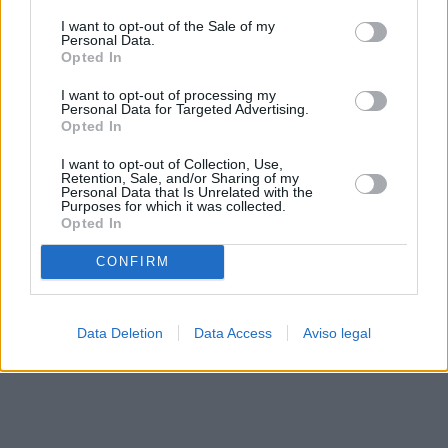
solo a este sitio web. Puede cambiar sus preferencias en
I want to opt-out of the Sale of my
cualquier momento entrando de nuevo en este sitio web o
Personal Data.
visitando nuestra política de privacidad.
Opted In
I want to opt-out of processing my
Personal Data for Targeted Advertising.
Opted In
I want to opt-out of Collection, Use,
Retention, Sale, and/or Sharing of my
Personal Data that Is Unrelated with the
Purposes for which it was collected.
Opted In
CONFIRM
Data Deletion
Data Access
Aviso legal