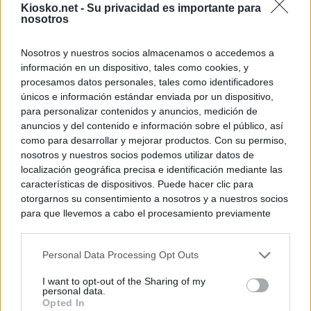
Kiosko.net -
Su privacidad es importante para
nosotros
Nosotros y nuestros socios almacenamos o accedemos a
información en un dispositivo, tales como cookies, y
procesamos datos personales, tales como identificadores
únicos e información estándar enviada por un dispositivo,
para personalizar contenidos y anuncios, medición de
anuncios y del contenido e información sobre el público, así
como para desarrollar y mejorar productos. Con su permiso,
nosotros y nuestros socios podemos utilizar datos de
localización geográfica precisa e identificación mediante las
características de dispositivos. Puede hacer clic para
otorgarnos su consentimiento a nosotros y a nuestros socios
para que llevemos a cabo el procesamiento previamente
descrito. De forma alternativa, puede acceder a información
más detallada y cambiar sus preferencias antes de otorgar o
Personal Data Processing Opt Outs
negar su consentimiento. Tenga en cuenta que algún
procesamiento de sus datos personales puede no requerir
I want to opt-out of the Sharing of my
de su consentimiento, pero usted tiene el derecho de
personal data.
rechazar tal procesamiento. Sus preferencias se aplicarán
Opted In