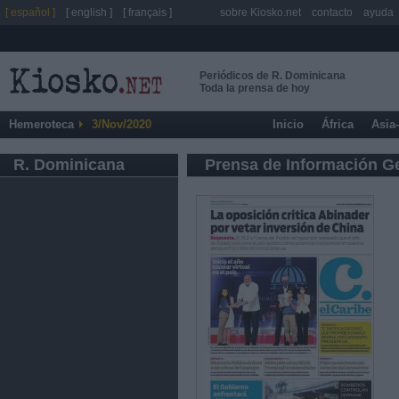
[ español ]
[ english ]
[ français ]
sobre Kiosko.net
contacto
ayuda
Periódicos de R. Dominicana
Toda la prensa de hoy
Hemeroteca
3/Nov/2020
Inicio
África
Asia
R. Dominicana
Prensa de Información G