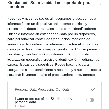
Kiosko.net -
Su privacidad es importante para
nosotros
Nosotros y nuestros socios almacenamos o accedemos a
información en un dispositivo, tales como cookies, y
procesamos datos personales, tales como identificadores
únicos e información estándar enviada por un dispositivo,
para personalizar contenidos y anuncios, medición de
anuncios y del contenido e información sobre el público, así
como para desarrollar y mejorar productos. Con su permiso,
nosotros y nuestros socios podemos utilizar datos de
localización geográfica precisa e identificación mediante las
características de dispositivos. Puede hacer clic para
otorgarnos su consentimiento a nosotros y a nuestros socios
para que llevemos a cabo el procesamiento previamente
descrito. De forma alternativa, puede acceder a información
más detallada y cambiar sus preferencias antes de otorgar o
Personal Data Processing Opt Outs
negar su consentimiento. Tenga en cuenta que algún
procesamiento de sus datos personales puede no requerir
I want to opt-out of the Sharing of my
de su consentimiento, pero usted tiene el derecho de
personal data.
rechazar tal procesamiento. Sus preferencias se aplicarán
Opted In