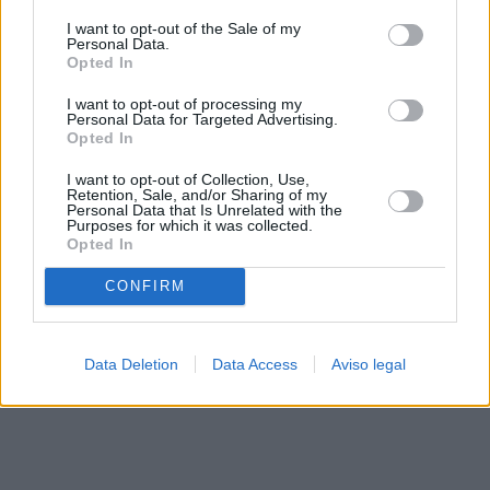
solo a este sitio web. Puede cambiar sus preferencias en
I want to opt-out of the Sale of my
cualquier momento entrando de nuevo en este sitio web o
Personal Data.
visitando nuestra política de privacidad.
Opted In
I want to opt-out of processing my
Personal Data for Targeted Advertising.
Opted In
I want to opt-out of Collection, Use,
Retention, Sale, and/or Sharing of my
Personal Data that Is Unrelated with the
Purposes for which it was collected.
Opted In
CONFIRM
Data Deletion
Data Access
Aviso legal