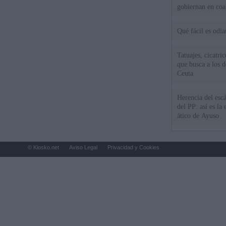
gobiernan en coa
Qué fácil es odi
Tatuajes, cicatri
que busca a los d
Ceuta
Herencia del esc
del PP: así es l
ático de Ayuso
© Kiosko.net
Aviso Legal
Privacidad y Cookies