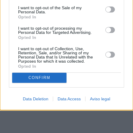
solo a este sitio web. Puede cambiar sus preferencias en
I want to opt-out of the Sale of my
cualquier momento entrando de nuevo en este sitio web o
Personal Data.
visitando nuestra política de privacidad.
Opted In
I want to opt-out of processing my
Personal Data for Targeted Advertising.
Opted In
I want to opt-out of Collection, Use,
Retention, Sale, and/or Sharing of my
Personal Data that Is Unrelated with the
Purposes for which it was collected.
Opted In
CONFIRM
Data Deletion
Data Access
Aviso legal