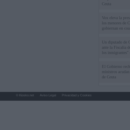
Ceuta
Vox eleva la pres
los menores de C
gobiernan en coa
Un diputado de 
ante la Fiscalía 
los inmigrantes”
El Gobierno rech
ministros acudan 
de Ceuta
© Kiosko.net
Aviso Legal
Privacidad y Cookies