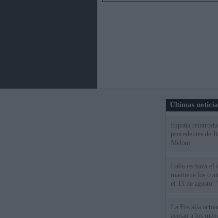
Últimas notici
España reintroduc
procedentes de It
Meloni
Italia rechaza e
mantiene los cont
el 15 de agosto:
La Fiscalía actu
acojan a los meno