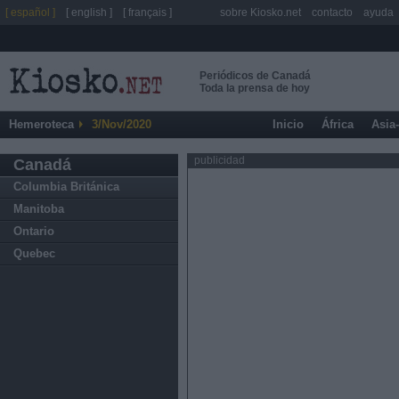
[ español ]
[ english ]
[ français ]
sobre Kiosko.net
contacto
ayuda
Periódicos de Canadá
Toda la prensa de hoy
Hemeroteca
3/Nov/2020
Inicio
África
Asia
publicidad
Canadá
Columbia Británica
Manitoba
Ontario
Quebec