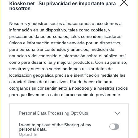
Kiosko.net -
Su privacidad es importante para
nosotros
Nosotros y nuestros socios almacenamos o accedemos a
información en un dispositivo, tales como cookies, y
procesamos datos personales, tales como identificadores
únicos e información estándar enviada por un dispositivo,
para personalizar contenidos y anuncios, medición de
anuncios y del contenido e información sobre el público, así
como para desarrollar y mejorar productos. Con su permiso,
nosotros y nuestros socios podemos utilizar datos de
localización geográfica precisa e identificación mediante las
características de dispositivos. Puede hacer clic para
otorgarnos su consentimiento a nosotros y a nuestros socios
para que llevemos a cabo el procesamiento previamente
descrito. De forma alternativa, puede acceder a información
más detallada y cambiar sus preferencias antes de otorgar o
Personal Data Processing Opt Outs
negar su consentimiento. Tenga en cuenta que algún
procesamiento de sus datos personales puede no requerir
I want to opt-out of the Sharing of my
de su consentimiento, pero usted tiene el derecho de
personal data.
rechazar tal procesamiento. Sus preferencias se aplicarán
Opted In