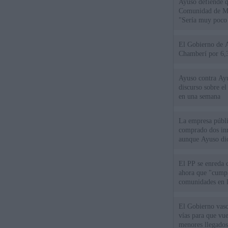
Ayuso defiende q
Comunidad de Mad
"Sería muy poco 
El Gobierno de A
Chamberí por 6,3
Ayuso contra Ay
discurso sobre e
en una semana
La empresa públic
comprado dos inm
aunque Ayuso dic
el año"
El PP se enreda 
ahora que "cumpl
comunidades en l
oponen
El Gobierno vasc
vías para que vue
menores llegados