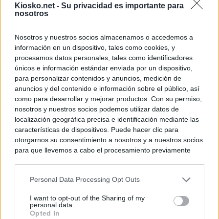
Kiosko.net -
Su privacidad es importante para
nosotros
Nosotros y nuestros socios almacenamos o accedemos a
información en un dispositivo, tales como cookies, y
procesamos datos personales, tales como identificadores
únicos e información estándar enviada por un dispositivo,
para personalizar contenidos y anuncios, medición de
anuncios y del contenido e información sobre el público, así
como para desarrollar y mejorar productos. Con su permiso,
nosotros y nuestros socios podemos utilizar datos de
localización geográfica precisa e identificación mediante las
características de dispositivos. Puede hacer clic para
otorgarnos su consentimiento a nosotros y a nuestros socios
para que llevemos a cabo el procesamiento previamente
descrito. De forma alternativa, puede acceder a información
más detallada y cambiar sus preferencias antes de otorgar o
Personal Data Processing Opt Outs
negar su consentimiento. Tenga en cuenta que algún
procesamiento de sus datos personales puede no requerir
I want to opt-out of the Sharing of my
de su consentimiento, pero usted tiene el derecho de
personal data.
rechazar tal procesamiento. Sus preferencias se aplicarán
Opted In