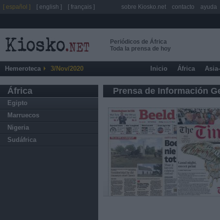
[ español ]
[ english ]
[ français ]
sobre Kiosko.net
contacto
ayuda
Periódicos de África
Toda la prensa de hoy
Hemeroteca
3/Nov/2020
Inicio
África
Asia
África
Prensa de Información G
Egipto
Marruecos
Nigeria
Sudáfrica