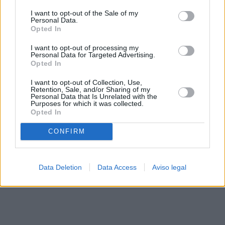
solo a este sitio web. Puede cambiar sus preferencias en
I want to opt-out of the Sale of my
cualquier momento entrando de nuevo en este sitio web o
Personal Data.
visitando nuestra política de privacidad.
Opted In
I want to opt-out of processing my
Personal Data for Targeted Advertising.
Opted In
I want to opt-out of Collection, Use,
Retention, Sale, and/or Sharing of my
Personal Data that Is Unrelated with the
Purposes for which it was collected.
Opted In
CONFIRM
Data Deletion
Data Access
Aviso legal