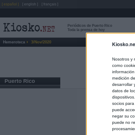
[ español ]
[ english ]
[ français ]
Periódicos de Puerto Rico
Toda la prensa de hoy
Hemeroteca
3/Nov/2020
Kiosko.ne
Nosotros y 
como cookie
información
medición de
Puerto Rico
desarrollar
datos de loc
dispositivo
Últimas notic
socios para
puede acced
Sorpresa y dudas
negar su co
controles: "Nos
puede no re
procesamien
Última hora polí