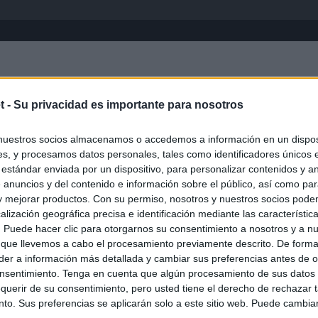
Inicio
África
Asia-Pacífico
Eur
t -
Su privacidad es importante para nosotros
nuestros socios almacenamos o accedemos a información en un disposi
s, y procesamos datos personales, tales como identificadores únicos 
 estándar enviada por un dispositivo, para personalizar contenidos y a
 anuncios y del contenido e información sobre el público, así como pa
 y mejorar productos. Con su permiso, nosotros y nuestros socios podem
alización geográfica precisa e identificación mediante las característic
s. Puede hacer clic para otorgarnos su consentimiento a nosotros y a n
ias
SO
 que llevemos a cabo el procesamiento previamente descrito. De forma 
er a información más detallada y cambiar sus preferencias antes de o
Kio
 entre los viajeros procedentes de Italia por los nuevos
nsentimiento. Tenga en cuenta que algún procesamiento de sus datos
 lo esperábamos peor"
Nav
querir de su consentimiento, pero usted tiene el derecho de rechazar t
del
to. Sus preferencias se aplicarán solo a este sitio web. Puede cambia
tica, en directo: Interior reitera que los controles a viajeros
SÍ