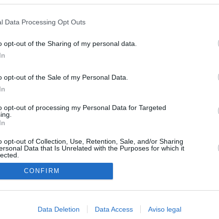
s en cualquier momento entrando de nuevo en este sitio web o visitan
alia son aleatorios y no sistemáticos
privacidad.
l Data Processing Opt Outs
turistas y unos 60.000 italianos residentes en Canarias tendrán
ol fronterizo
o opt-out of the Sharing of my personal data.
In
ntroles a los viajeros procedentes de Italia tras el rechazo de
los
o opt-out of the Sale of my Personal Data.
In
de la embestida de Meloni contra España por la crisis de Ceuta
to opt-out of processing my Personal Data for Targeted
incomprensible que 70.000 personas se muevan sin que
ing.
ra algo"
In
o opt-out of Collection, Use, Retention, Sale, and/or Sharing
ersonal Data that Is Unrelated with the Purposes for which it
lected.
In
CONFIRM
Data Deletion
Data Access
Aviso legal