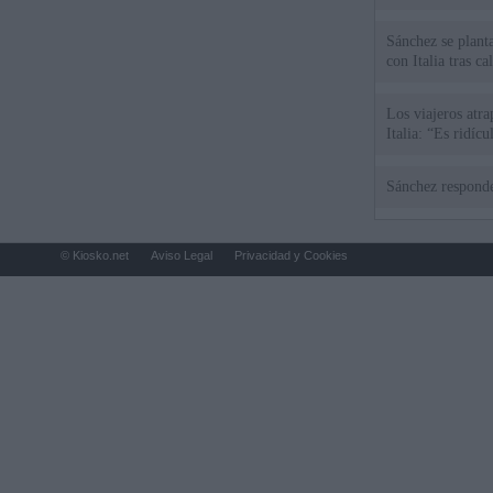
Sánchez se plant
con Italia tras c
Los viajeros atra
Italia: “Es ridíc
Sánchez responde
© Kiosko.net
Aviso Legal
Privacidad y Cookies