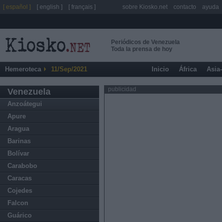
[ español ]
[ english ]
[ français ]
sobre Kiosko.net
contacto
ayuda
Periódicos de Venezuela
Toda la prensa de hoy
Hemeroteca
11/Sep/2021
Inicio
África
Asia
publicidad
Venezuela
Anzoátegui
Apure
Aragua
Barinas
Bolívar
Carabobo
Caracas
Cojedes
Falcon
Guárico