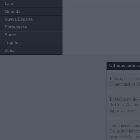
Lara
Miranda
Nueva Esparta
Portuguesa
Sucre
Trujillo
Zulia
Últimas notici
El uso personal d
Comunidad de M
El Gobierno de A
de Gran Vía más
logró venderlo
"Solo necesitamo
Ceuta de Mohamed
peor crisis huma