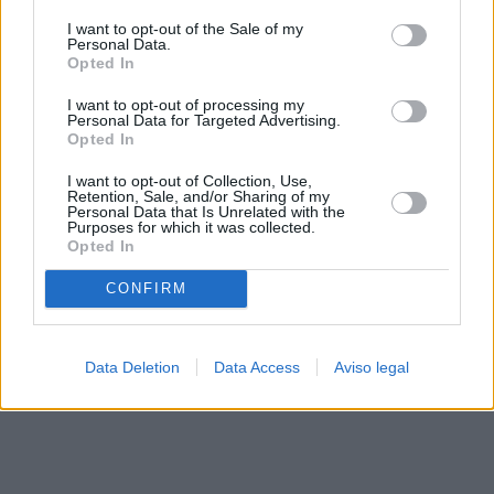
solo a este sitio web. Puede cambiar sus preferencias en
I want to opt-out of the Sale of my
cualquier momento entrando de nuevo en este sitio web o
Personal Data.
visitando nuestra política de privacidad.
Opted In
I want to opt-out of processing my
Personal Data for Targeted Advertising.
Opted In
I want to opt-out of Collection, Use,
Retention, Sale, and/or Sharing of my
Personal Data that Is Unrelated with the
Purposes for which it was collected.
Opted In
CONFIRM
Data Deletion
Data Access
Aviso legal