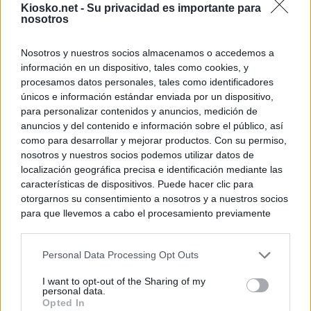
Kiosko.net -
Su privacidad es importante para
nosotros
Nosotros y nuestros socios almacenamos o accedemos a
información en un dispositivo, tales como cookies, y
procesamos datos personales, tales como identificadores
únicos e información estándar enviada por un dispositivo,
para personalizar contenidos y anuncios, medición de
anuncios y del contenido e información sobre el público, así
como para desarrollar y mejorar productos. Con su permiso,
nosotros y nuestros socios podemos utilizar datos de
localización geográfica precisa e identificación mediante las
características de dispositivos. Puede hacer clic para
otorgarnos su consentimiento a nosotros y a nuestros socios
para que llevemos a cabo el procesamiento previamente
descrito. De forma alternativa, puede acceder a información
más detallada y cambiar sus preferencias antes de otorgar o
Personal Data Processing Opt Outs
negar su consentimiento. Tenga en cuenta que algún
procesamiento de sus datos personales puede no requerir
I want to opt-out of the Sharing of my
de su consentimiento, pero usted tiene el derecho de
personal data.
rechazar tal procesamiento. Sus preferencias se aplicarán
Opted In