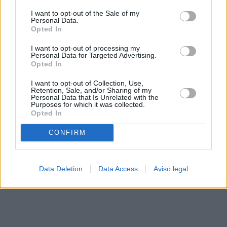
solo a este sitio web. Puede cambiar sus preferencias en
I want to opt-out of the Sale of my
cualquier momento entrando de nuevo en este sitio web o
Personal Data.
visitando nuestra política de privacidad.
Opted In
I want to opt-out of processing my
Personal Data for Targeted Advertising.
Opted In
I want to opt-out of Collection, Use,
Retention, Sale, and/or Sharing of my
Personal Data that Is Unrelated with the
Purposes for which it was collected.
Opted In
CONFIRM
Data Deletion
Data Access
Aviso legal