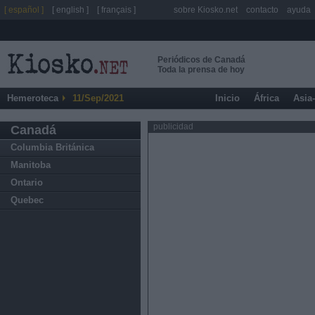
[ español ]
[ english ]
[ français ]
sobre Kiosko.net
contacto
ayuda
Periódicos de Canadá
Toda la prensa de hoy
Hemeroteca
11/Sep/2021
Inicio
África
Asia
publicidad
Canadá
Columbia Británica
Manitoba
Ontario
Quebec