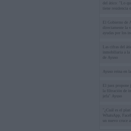
del ático: "Lo q
tiene residencia o
El Gobierno de A
directamente la 
ayudas por los i
Las cifras del át
inmobiliaria a l
de Ayuso
Ayuso reina en l
El juez propone j
la filtración de i
jefa" Ayuso
"¿Cuál es el plan
WhatsApp, Faceb
un nuevo cruce a
15 de agosto