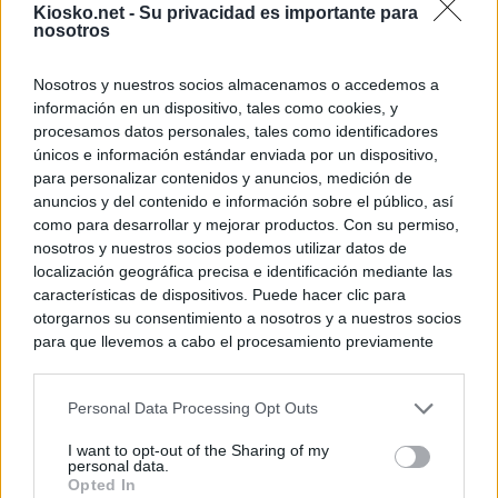
Kiosko.net -
Su privacidad es importante para
nosotros
Nosotros y nuestros socios almacenamos o accedemos a
información en un dispositivo, tales como cookies, y
procesamos datos personales, tales como identificadores
únicos e información estándar enviada por un dispositivo,
para personalizar contenidos y anuncios, medición de
anuncios y del contenido e información sobre el público, así
como para desarrollar y mejorar productos. Con su permiso,
nosotros y nuestros socios podemos utilizar datos de
localización geográfica precisa e identificación mediante las
características de dispositivos. Puede hacer clic para
otorgarnos su consentimiento a nosotros y a nuestros socios
para que llevemos a cabo el procesamiento previamente
descrito. De forma alternativa, puede acceder a información
más detallada y cambiar sus preferencias antes de otorgar o
Personal Data Processing Opt Outs
negar su consentimiento. Tenga en cuenta que algún
procesamiento de sus datos personales puede no requerir
I want to opt-out of the Sharing of my
de su consentimiento, pero usted tiene el derecho de
personal data.
rechazar tal procesamiento. Sus preferencias se aplicarán
Opted In