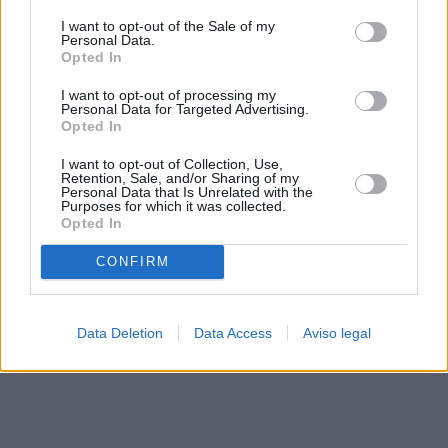
solo a este sitio web. Puede cambiar sus preferencias en
I want to opt-out of the Sale of my
cualquier momento entrando de nuevo en este sitio web o
Personal Data.
visitando nuestra política de privacidad.
Opted In
I want to opt-out of processing my
Personal Data for Targeted Advertising.
Opted In
I want to opt-out of Collection, Use,
Retention, Sale, and/or Sharing of my
Personal Data that Is Unrelated with the
Purposes for which it was collected.
Opted In
CONFIRM
Data Deletion
Data Access
Aviso legal