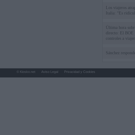
Los viajeros atra
Italia: “Es ridíc
Última hora sobre
directo: El BOE p
controles a viaje
tacha de "incomp
Sánchez responde
© Kiosko.net
Aviso Legal
Privacidad y Cookies