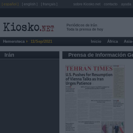
[ español ]
[ english ]
[ français ]
sobre Kiosko.net
contacto
ayuda
Periódicos de Irán
Toda la prensa de hoy
Hemeroteca
11/Sep/2021
Inicio
África
Asia
Irán
Prensa de Información G