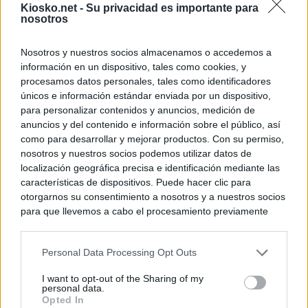
Kiosko.net -
Su privacidad es importante para
nosotros
Nosotros y nuestros socios almacenamos o accedemos a
información en un dispositivo, tales como cookies, y
procesamos datos personales, tales como identificadores
únicos e información estándar enviada por un dispositivo,
para personalizar contenidos y anuncios, medición de
anuncios y del contenido e información sobre el público, así
como para desarrollar y mejorar productos. Con su permiso,
nosotros y nuestros socios podemos utilizar datos de
localización geográfica precisa e identificación mediante las
características de dispositivos. Puede hacer clic para
otorgarnos su consentimiento a nosotros y a nuestros socios
para que llevemos a cabo el procesamiento previamente
descrito. De forma alternativa, puede acceder a información
más detallada y cambiar sus preferencias antes de otorgar o
Personal Data Processing Opt Outs
negar su consentimiento. Tenga en cuenta que algún
procesamiento de sus datos personales puede no requerir
I want to opt-out of the Sharing of my
de su consentimiento, pero usted tiene el derecho de
personal data.
rechazar tal procesamiento. Sus preferencias se aplicarán
Opted In