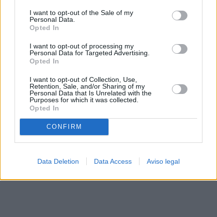
solo a este sitio web. Puede cambiar sus preferencias en
I want to opt-out of the Sale of my
cualquier momento entrando de nuevo en este sitio web o
Personal Data.
visitando nuestra política de privacidad.
Opted In
I want to opt-out of processing my
Personal Data for Targeted Advertising.
Opted In
I want to opt-out of Collection, Use,
Retention, Sale, and/or Sharing of my
Personal Data that Is Unrelated with the
Purposes for which it was collected.
Opted In
CONFIRM
Data Deletion
Data Access
Aviso legal