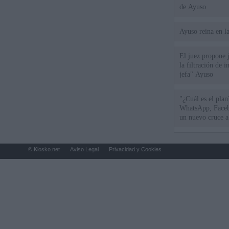
de Ayuso
Ayuso reina en l
El juez propone j
la filtración de i
jefa" Ayuso
"¿Cuál es el plan
WhatsApp, Faceb
un nuevo cruce a
15 de agosto
© Kiosko.net
Aviso Legal
Privacidad y Cookies