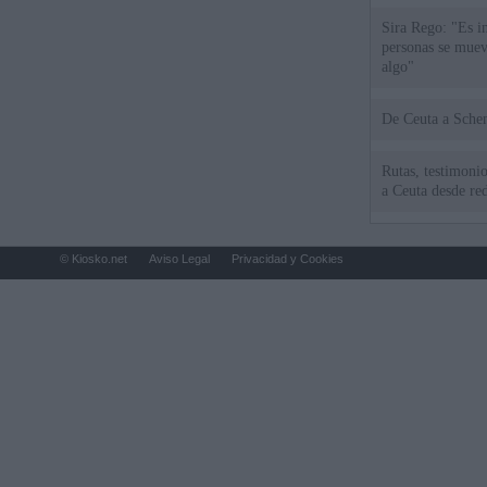
Sira Rego: "Es i
personas se muev
algo"
De Ceu
Rutas, testimonio
a Ceuta desde red
© Kiosko.net
Aviso Legal
Privacidad y Cookies