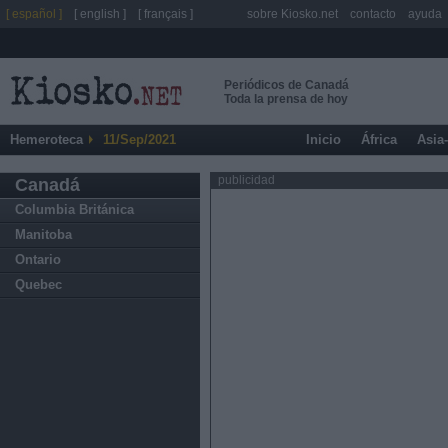
[ español ]
[ english ]
[ français ]
sobre Kiosko.net
contacto
ayuda
Periódicos de Canadá
Toda la prensa de hoy
Hemeroteca
11/Sep/2021
Inicio
África
Asia
publicidad
Canadá
Columbia Británica
Manitoba
Ontario
Quebec