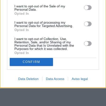
solo a este sitio web. Puede cambiar sus preferencias en
I want to opt-out of the Sale of my
cualquier momento entrando de nuevo en este sitio web o
Personal Data.
visitando nuestra política de privacidad.
Opted In
I want to opt-out of processing my
Personal Data for Targeted Advertising.
Opted In
I want to opt-out of Collection, Use,
Retention, Sale, and/or Sharing of my
Personal Data that Is Unrelated with the
Purposes for which it was collected.
Opted In
CONFIRM
Data Deletion
Data Access
Aviso legal