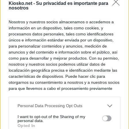
Kiosko.net -
Su privacidad es importante para
nosotros
Nosotros y nuestros socios almacenamos o accedemos a
información en un dispositivo, tales como cookies, y
procesamos datos personales, tales como identificadores
únicos e información estándar enviada por un dispositivo,
para personalizar contenidos y anuncios, medición de
anuncios y del contenido e información sobre el público, así
como para desarrollar y mejorar productos. Con su permiso,
nosotros y nuestros socios podemos utilizar datos de
localización geográfica precisa e identificación mediante las
características de dispositivos. Puede hacer clic para
otorgarnos su consentimiento a nosotros y a nuestros socios
para que llevemos a cabo el procesamiento previamente
descrito. De forma alternativa, puede acceder a información
más detallada y cambiar sus preferencias antes de otorgar o
Personal Data Processing Opt Outs
negar su consentimiento. Tenga en cuenta que algún
procesamiento de sus datos personales puede no requerir
I want to opt-out of the Sharing of my
de su consentimiento, pero usted tiene el derecho de
personal data.
rechazar tal procesamiento. Sus preferencias se aplicarán
Opted In