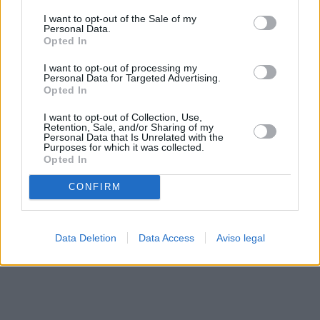
solo a este sitio web. Puede cambiar sus preferencias en
I want to opt-out of the Sale of my
cualquier momento entrando de nuevo en este sitio web o
Personal Data.
visitando nuestra política de privacidad.
Opted In
I want to opt-out of processing my
Personal Data for Targeted Advertising.
Opted In
I want to opt-out of Collection, Use,
Retention, Sale, and/or Sharing of my
Personal Data that Is Unrelated with the
Purposes for which it was collected.
Opted In
CONFIRM
Data Deletion
Data Access
Aviso legal