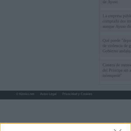
de Ayuso
La empresa públic
comprado dos inm
aunque Ayuso dic
el año"
Qué puede "depur
de violencia de g
Gobierno andalu
Cientos de menor
del Príncipe sin
intemperie"
© Kiosko.net
Aviso Legal
Privacidad y Cookies