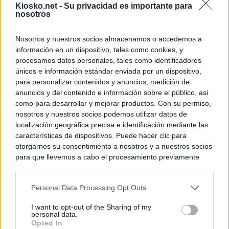
Kiosko.net -
Su privacidad es importante para
nosotros
Nosotros y nuestros socios almacenamos o accedemos a
información en un dispositivo, tales como cookies, y
procesamos datos personales, tales como identificadores
únicos e información estándar enviada por un dispositivo,
para personalizar contenidos y anuncios, medición de
anuncios y del contenido e información sobre el público, así
como para desarrollar y mejorar productos. Con su permiso,
nosotros y nuestros socios podemos utilizar datos de
localización geográfica precisa e identificación mediante las
características de dispositivos. Puede hacer clic para
otorgarnos su consentimiento a nosotros y a nuestros socios
para que llevemos a cabo el procesamiento previamente
descrito. De forma alternativa, puede acceder a información
más detallada y cambiar sus preferencias antes de otorgar o
Personal Data Processing Opt Outs
negar su consentimiento. Tenga en cuenta que algún
procesamiento de sus datos personales puede no requerir
I want to opt-out of the Sharing of my
de su consentimiento, pero usted tiene el derecho de
personal data.
rechazar tal procesamiento. Sus preferencias se aplicarán
Opted In