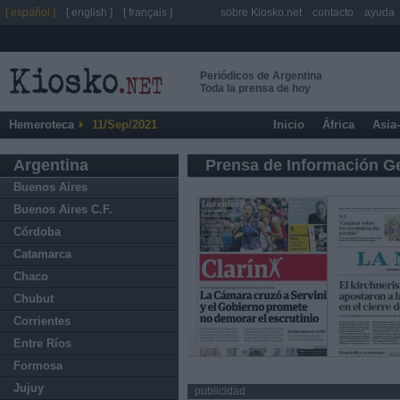
[ español ]
[ english ]
[ français ]
sobre Kiosko.net
contacto
ayuda
Periódicos de Argentina
Toda la prensa de hoy
Hemeroteca
11/Sep/2021
Inicio
África
Asia
Argentina
Prensa de Información G
Buenos Aires
Buenos Aires C.F.
Córdoba
Catamarca
Chaco
Chubut
Corrientes
Entre Ríos
Formosa
Jujuy
publicidad