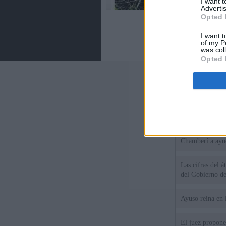
I want 
Advertis
Opted 
I want t
of my P
was col
Opted 
Últimas notic
El consejero al
que Madrid no ti
El Gobierno de 
Chamberí a ayud
Las cifras del á
del Gobierno d
Ayuso reina en 
El juez propone 