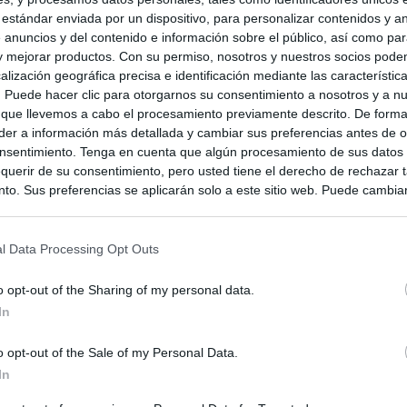
 estándar enviada por un dispositivo, para personalizar contenidos y a
 anuncios y del contenido e información sobre el público, así como pa
 y mejorar productos. Con su permiso, nosotros y nuestros socios podem
alización geográfica precisa e identificación mediante las característic
s. Puede hacer clic para otorgarnos su consentimiento a nosotros y a n
 que llevemos a cabo el procesamiento previamente descrito. De forma 
er a información más detallada y cambiar sus preferencias antes de o
nsentimiento. Tenga en cuenta que algún procesamiento de sus datos
querir de su consentimiento, pero usted tiene el derecho de rechazar t
to. Sus preferencias se aplicarán solo a este sitio web. Puede cambia
s en cualquier momento entrando de nuevo en este sitio web o visitan
privacidad.
l Data Processing Opt Outs
o opt-out of the Sharing of my personal data.
In
o opt-out of the Sale of my Personal Data.
In