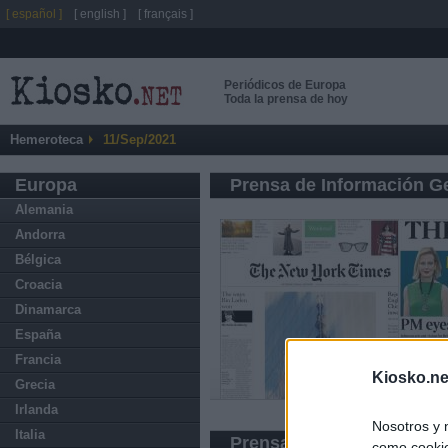
[ español ]
[ english ]
[ français ]
Periódicos de Europa
Toda la prensa de hoy
Hemeroteca
11/Sep/2021
Europa
Prensa de Información G
Alemania
Andorra
Bélgica
Croacia
Dinamarca
España
Francia
Kiosko.ne
Grecia
Irlanda
Nosotros y 
Italia
Prensa Deportiva
como cookie