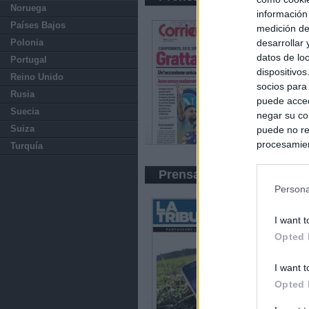
Noruega
información
Países Bajos
medición de
desarrollar
Polonia
datos de loc
Portugal
dispositivo
Reino Unido
socios para
Rusia
puede acced
Suecia
negar su co
Suiza
puede no re
procesamien
Turquía
preferencia
política de 
Prensa Económica
Persona
I want t
Opted 
I want t
Opted 