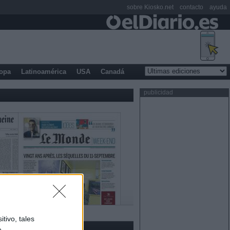
sobre Kiosko.net
contacto
ayuda
opa
Latinoamérica
USA
Canadá
publicidad
tivo, tales
e