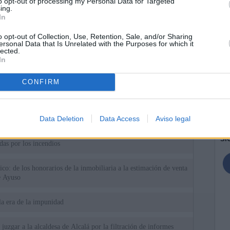
to opt-out of processing my Personal Data for Targeted
ing.
In
o opt-out of Collection, Use, Retention, Sale, and/or Sharing
ersonal Data that Is Unrelated with the Purposes for which it
lected.
In
ias
CONFIRM
SO
Kio
 que Ayuso señaló por la compra del ático: "Lo que no se dice es
ene residencia oficial para la presidenta"
Nav
Data Deletion
Data Access
Aviso legal
del
Ayuso no puede destinar directamente la venta del ático de
SÍ
as por los incendios
tico: de los honorarios de la inmobiliaria a la estimación de venta
e Ayuso
la era de la impunidad
juzgar a la alcaldesa de Alcalá por la filtración de informes