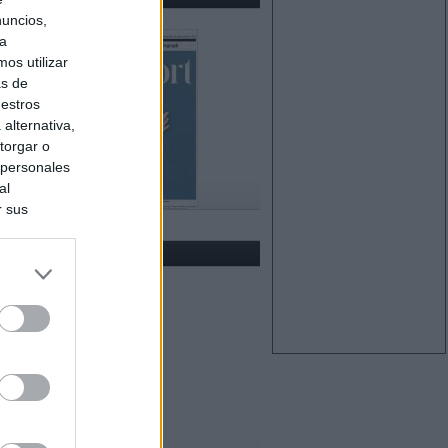
nuncios,
ra
os utilizar
as de
uestros
alternativa,
torgar o
 personales
al
r sus
do nuestra