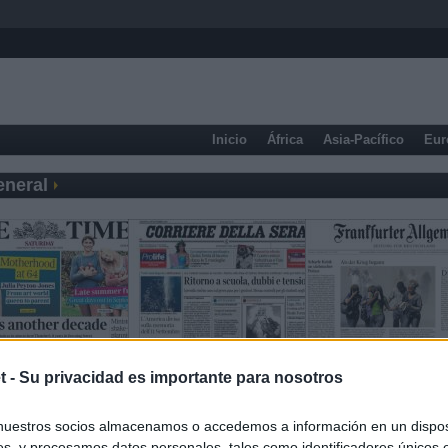
Inicio
África
Asia-Pacífico
Eur
eneral
t -
Su privacidad es importante para nosotros
nuestros socios almacenamos o accedemos a información en un disposi
s, y procesamos datos personales, tales como identificadores únicos 