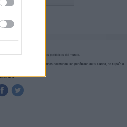
BRE KIOSKO.NET
sko.net
es la puerta de entrada a los periódicos del mundo.
ega por las portadas de los periódicos del mundo: los periódicos de tu ciudad, de tu país o
 otro extremo del mundo.
GUENOS