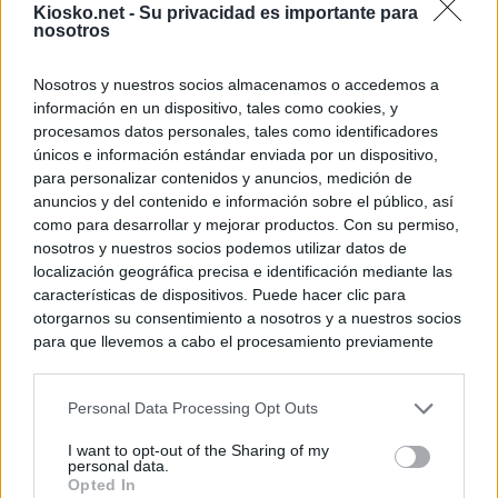
Kiosko.net -
Su privacidad es importante para
nosotros
Nosotros y nuestros socios almacenamos o accedemos a
información en un dispositivo, tales como cookies, y
procesamos datos personales, tales como identificadores
únicos e información estándar enviada por un dispositivo,
para personalizar contenidos y anuncios, medición de
anuncios y del contenido e información sobre el público, así
como para desarrollar y mejorar productos. Con su permiso,
nosotros y nuestros socios podemos utilizar datos de
localización geográfica precisa e identificación mediante las
características de dispositivos. Puede hacer clic para
otorgarnos su consentimiento a nosotros y a nuestros socios
para que llevemos a cabo el procesamiento previamente
descrito. De forma alternativa, puede acceder a información
más detallada y cambiar sus preferencias antes de otorgar o
Personal Data Processing Opt Outs
negar su consentimiento. Tenga en cuenta que algún
procesamiento de sus datos personales puede no requerir
I want to opt-out of the Sharing of my
de su consentimiento, pero usted tiene el derecho de
personal data.
rechazar tal procesamiento. Sus preferencias se aplicarán
Opted In