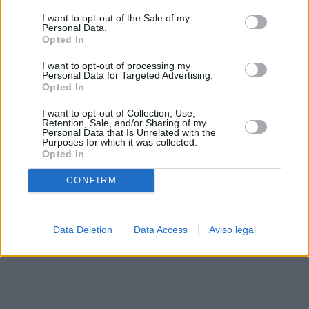
solo a este sitio web. Puede cambiar sus preferencias en
I want to opt-out of the Sale of my
cualquier momento entrando de nuevo en este sitio web o
Personal Data.
visitando nuestra política de privacidad.
Opted In
I want to opt-out of processing my
Personal Data for Targeted Advertising.
Opted In
I want to opt-out of Collection, Use,
Retention, Sale, and/or Sharing of my
Personal Data that Is Unrelated with the
Purposes for which it was collected.
Opted In
CONFIRM
Data Deletion
Data Access
Aviso legal