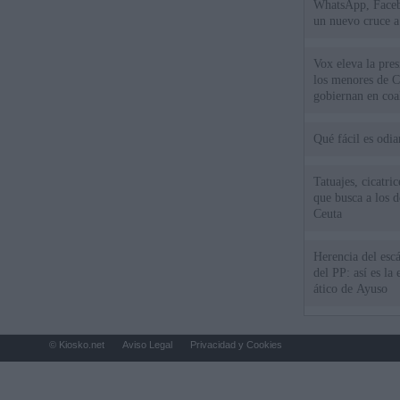
WhatsApp, Faceb
un nuevo cruce a
15 de agosto
Vox eleva la pres
los menores de C
gobiernan en coa
Qué fácil es odi
Tatuajes, cicatri
que busca a los d
Ceuta
Herencia del esc
del PP: así es l
ático de Ayuso
© Kiosko.net
Aviso Legal
Privacidad y Cookies