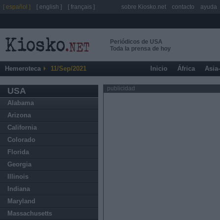
[ español ]
[ english ]
[ français ]
sobre Kiosko.net
contacto
ayuda
Periódicos de USA
Toda la prensa de hoy
Hemeroteca
11/Sep/2021
Inicio
África
Asia
publicidad
USA
Alabama
Arizona
California
Colorado
Florida
Georgia
Illinois
Indiana
Maryland
Massachusetts