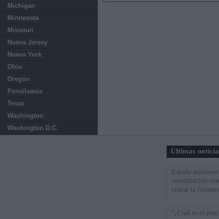
Michigan
Minnesota
Missouri
Nueva Jersey
Nueva York
Ohio
Oregón
Pensilvania
Texas
Washington
Washington D.C.
Últimas notici
España mantiene l
coordinación con
cruzar la fronter
"¿Cuál es el plan