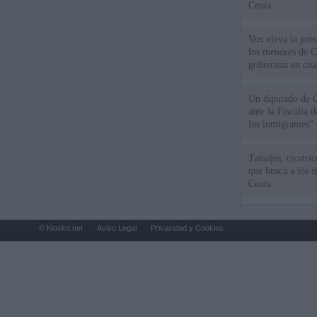
Ceuta
Vox eleva la pres
los menores de C
gobiernan en coa
Un diputado de 
ante la Fiscalía 
los inmigrantes”
Tatuajes, cicatri
que busca a los d
Ceuta
© Kiosko.net
Aviso Legal
Privacidad y Cookies