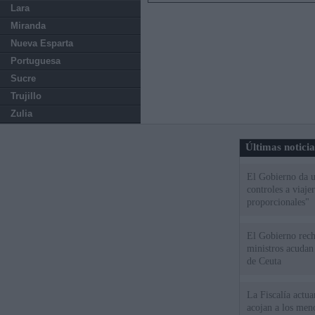
Lara
Miranda
Nueva Esparta
Portuguesa
Sucre
Trujillo
Zulia
Últimas notici
El Gobierno da un
controles a viaj
proporcionales"
El Gobierno rech
ministros acudan 
de Ceuta
La Fiscalía actu
acojan a los meno