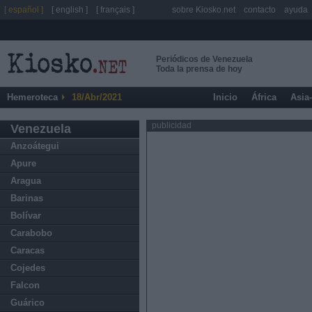
[ español ]
[ english ]
[ français ]
sobre Kiosko.net
contacto
ayuda
Periódicos de Venezuela
Toda la prensa de hoy
Hemeroteca
18/Abr/2021
Inicio
África
Asia
publicidad
Venezuela
Anzoátegui
Apure
Aragua
Barinas
Bolívar
Carabobo
Caracas
Cojedes
Falcon
Guárico