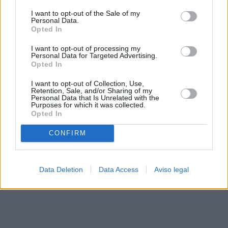
solo a este sitio web. Puede cambiar sus preferencias en
I want to opt-out of the Sale of my
cualquier momento entrando de nuevo en este sitio web o
Personal Data.
visitando nuestra política de privacidad.
Opted In
I want to opt-out of processing my
Personal Data for Targeted Advertising.
Opted In
I want to opt-out of Collection, Use,
Retention, Sale, and/or Sharing of my
Personal Data that Is Unrelated with the
Purposes for which it was collected.
Opted In
CONFIRM
Data Deletion
Data Access
Aviso legal