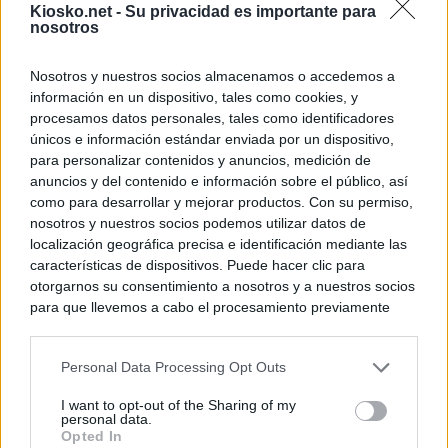
Kiosko.net -
Su privacidad es importante para
nosotros
Nosotros y nuestros socios almacenamos o accedemos a
información en un dispositivo, tales como cookies, y
procesamos datos personales, tales como identificadores
únicos e información estándar enviada por un dispositivo,
para personalizar contenidos y anuncios, medición de
anuncios y del contenido e información sobre el público, así
como para desarrollar y mejorar productos. Con su permiso,
nosotros y nuestros socios podemos utilizar datos de
localización geográfica precisa e identificación mediante las
características de dispositivos. Puede hacer clic para
otorgarnos su consentimiento a nosotros y a nuestros socios
para que llevemos a cabo el procesamiento previamente
descrito. De forma alternativa, puede acceder a información
más detallada y cambiar sus preferencias antes de otorgar o
Personal Data Processing Opt Outs
negar su consentimiento. Tenga en cuenta que algún
procesamiento de sus datos personales puede no requerir
I want to opt-out of the Sharing of my
de su consentimiento, pero usted tiene el derecho de
personal data.
rechazar tal procesamiento. Sus preferencias se aplicarán
Opted In