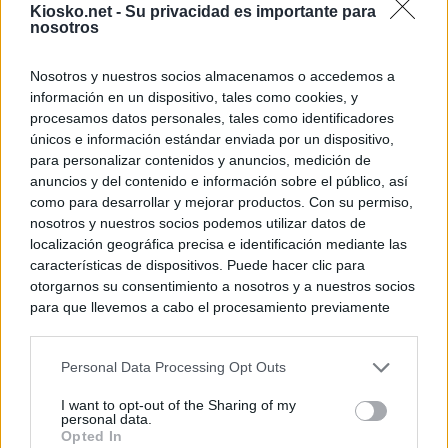
Kiosko.net -
Su privacidad es importante para
nosotros
Nosotros y nuestros socios almacenamos o accedemos a
información en un dispositivo, tales como cookies, y
procesamos datos personales, tales como identificadores
únicos e información estándar enviada por un dispositivo,
para personalizar contenidos y anuncios, medición de
anuncios y del contenido e información sobre el público, así
como para desarrollar y mejorar productos. Con su permiso,
nosotros y nuestros socios podemos utilizar datos de
localización geográfica precisa e identificación mediante las
características de dispositivos. Puede hacer clic para
otorgarnos su consentimiento a nosotros y a nuestros socios
para que llevemos a cabo el procesamiento previamente
descrito. De forma alternativa, puede acceder a información
más detallada y cambiar sus preferencias antes de otorgar o
Personal Data Processing Opt Outs
negar su consentimiento. Tenga en cuenta que algún
procesamiento de sus datos personales puede no requerir
I want to opt-out of the Sharing of my
de su consentimiento, pero usted tiene el derecho de
personal data.
rechazar tal procesamiento. Sus preferencias se aplicarán
Opted In