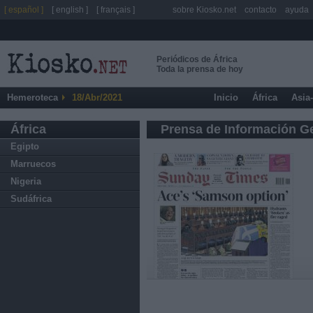
[ español ]
[ english ]
[ français ]
sobre Kiosko.net
contacto
ayuda
Periódicos de África
Toda la prensa de hoy
Hemeroteca
18/Abr/2021
Inicio
África
Asia
África
Prensa de Información G
Egipto
Marruecos
Nigeria
Sudáfrica