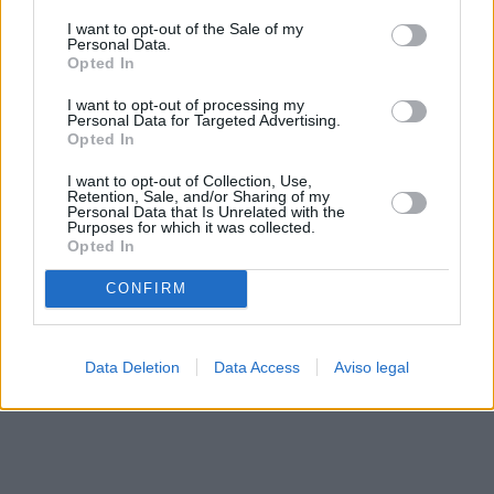
solo a este sitio web. Puede cambiar sus preferencias en
I want to opt-out of the Sale of my
cualquier momento entrando de nuevo en este sitio web o
Personal Data.
visitando nuestra política de privacidad.
Opted In
I want to opt-out of processing my
Personal Data for Targeted Advertising.
Opted In
I want to opt-out of Collection, Use,
Retention, Sale, and/or Sharing of my
Personal Data that Is Unrelated with the
Purposes for which it was collected.
Opted In
CONFIRM
Data Deletion
Data Access
Aviso legal