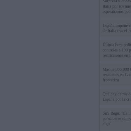
Sorpresa y dudas 
Italia por los nu
esperábamos peo
España impone co
de Italia tras el
Última hora polít
controles a 199 p
restricciones en l
Más de 800.000 t
residentes en Can
fronterizo
Qué hay detrás d
España por la cri
Sira Rego: "Es i
personas se muev
algo"