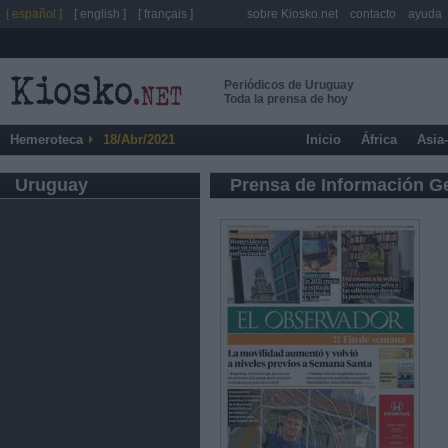
[ español ]
[ english ]
[ français ]
sobre Kiosko.net
contacto
ayuda
Periódicos de Uruguay
Toda la prensa de hoy
Hemeroteca
18/Abr/2021
Inicio
África
Asia
Uruguay
Prensa de Información G