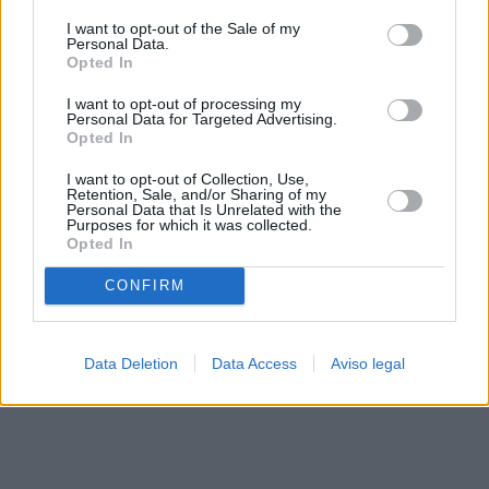
solo a este sitio web. Puede cambiar sus preferencias en
I want to opt-out of the Sale of my
cualquier momento entrando de nuevo en este sitio web o
Personal Data.
visitando nuestra política de privacidad.
Opted In
I want to opt-out of processing my
Personal Data for Targeted Advertising.
Opted In
I want to opt-out of Collection, Use,
Retention, Sale, and/or Sharing of my
Personal Data that Is Unrelated with the
Purposes for which it was collected.
Opted In
CONFIRM
Data Deletion
Data Access
Aviso legal