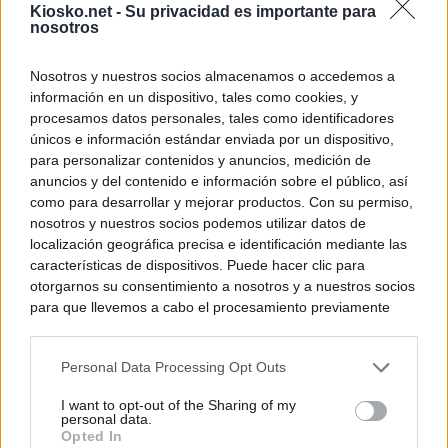
Kiosko.net -
Su privacidad es importante para
nosotros
Nosotros y nuestros socios almacenamos o accedemos a
información en un dispositivo, tales como cookies, y
procesamos datos personales, tales como identificadores
únicos e información estándar enviada por un dispositivo,
para personalizar contenidos y anuncios, medición de
anuncios y del contenido e información sobre el público, así
como para desarrollar y mejorar productos. Con su permiso,
nosotros y nuestros socios podemos utilizar datos de
localización geográfica precisa e identificación mediante las
características de dispositivos. Puede hacer clic para
otorgarnos su consentimiento a nosotros y a nuestros socios
para que llevemos a cabo el procesamiento previamente
descrito. De forma alternativa, puede acceder a información
más detallada y cambiar sus preferencias antes de otorgar o
Personal Data Processing Opt Outs
negar su consentimiento. Tenga en cuenta que algún
procesamiento de sus datos personales puede no requerir
I want to opt-out of the Sharing of my
de su consentimiento, pero usted tiene el derecho de
personal data.
rechazar tal procesamiento. Sus preferencias se aplicarán
Opted In