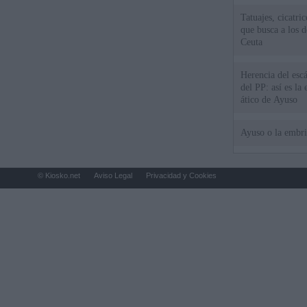
Tatuajes, cicatri
que busca a los d
Ceuta
Herencia del esc
del PP: así es l
ático de Ayuso
Ayuso o la embr
© Kiosko.net
Aviso Legal
Privacidad y Cookies