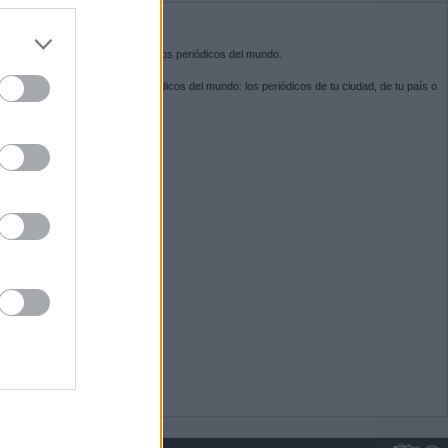
do nuestra
BRE KIOSKO.NET
sko.net
es la puerta de entrada a los periódicos del mundo.
ega por las portadas de los periódicos del mundo: los periódicos de tu ciudad, de tu país o
 otro extremo del mundo.
GUENOS