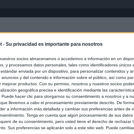
Inicio
África
Asia-Pacífico
Eur
t -
Su privacidad es importante para nosotros
Quebec
nuestros socios almacenamos o accedemos a información en un disposi
s, y procesamos datos personales, tales como identificadores únicos 
 estándar enviada por un dispositivo, para personalizar contenidos y a
 anuncios y del contenido e información sobre el público, así como pa
 y mejorar productos. Con su permiso, nosotros y nuestros socios podem
alización geográfica precisa e identificación mediante las característic
s. Puede hacer clic para otorgarnos su consentimiento a nosotros y a n
 que llevemos a cabo el procesamiento previamente descrito. De forma 
er a información más detallada y cambiar sus preferencias antes de o
nsentimiento. Tenga en cuenta que algún procesamiento de sus datos
querir de su consentimiento, pero usted tiene el derecho de rechazar t
to. Sus preferencias se aplicarán solo a este sitio web. Puede cambia