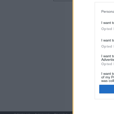
preferencia
Últimas notic
política de 
Persona
El consejero al
que Madrid no ti
I want t
Opted 
El Gobierno de 
Chamberí a ayud
I want t
Opted 
Las cifras del á
del Gobierno d
I want 
Advertis
Opted 
Ayuso reina en 
I want t
El juez propone 
of my P
was col
policiales para 
Opted 
"¿Cuál es el pl
que organizan u