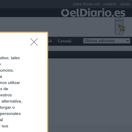
sobre Kiosko.net
contacto
ayuda
opa
Latinoamérica
USA
Canadá
tivo, tales
e
nuncios,
ra
os utilizar
as de
uestros
alternativa,
torgar o
 personales
al
r sus