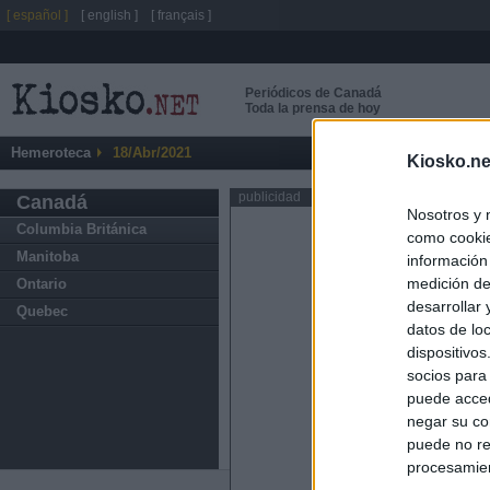
[ español ]
[ english ]
[ français ]
Periódicos de Canadá
Toda la prensa de hoy
Hemeroteca
18/Abr/2021
Kiosko.ne
publicidad
Canadá
Nosotros y 
Columbia Británica
como cookie
Manitoba
información
medición de
Ontario
desarrollar
Quebec
datos de loc
dispositivo
socios para
puede acced
negar su co
puede no re
procesamien