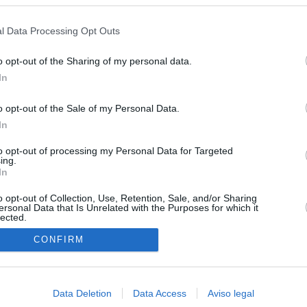
s en cualquier momento entrando de nuevo en este sitio web o visitan
ias
SO
privacidad.
l Data Processing Opt Outs
Kio
 que Ayuso señaló por la compra del ático: "Lo que no se dice es
ene residencia oficial para la presidenta"
Nav
o opt-out of the Sharing of my personal data.
del
In
Ayuso no puede destinar directamente la venta del ático de
SÍ
as por los incendios
o opt-out of the Sale of my Personal Data.
In
tico: de los honorarios de la inmobiliaria a la estimación de venta
e Ayuso
to opt-out of processing my Personal Data for Targeted
ing.
In
la era de la impunidad
o opt-out of Collection, Use, Retention, Sale, and/or Sharing
juzgar a la alcaldesa de Alcalá por la filtración de informes
ersonal Data that Is Unrelated with the Purposes for which it
lected.
"salvar a la jefa" Ayuso
In
CONFIRM
an?": dentro de los grupos de WhatsApp, Facebook e Instagram
n nuevo cruce a Ceuta desde Marruecos para el 15 de agosto
Data Deletion
Data Access
Aviso legal