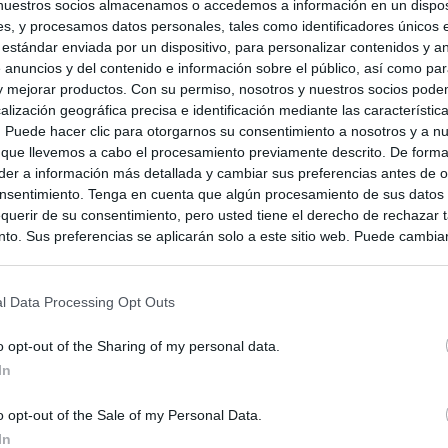
nuestros socios almacenamos o accedemos a información en un disposi
s, y procesamos datos personales, tales como identificadores únicos 
 estándar enviada por un dispositivo, para personalizar contenidos y a
 anuncios y del contenido e información sobre el público, así como pa
 y mejorar productos. Con su permiso, nosotros y nuestros socios podem
alización geográfica precisa e identificación mediante las característic
s. Puede hacer clic para otorgarnos su consentimiento a nosotros y a n
 que llevemos a cabo el procesamiento previamente descrito. De forma 
er a información más detallada y cambiar sus preferencias antes de o
nsentimiento. Tenga en cuenta que algún procesamiento de sus datos
querir de su consentimiento, pero usted tiene el derecho de rechazar t
to. Sus preferencias se aplicarán solo a este sitio web. Puede cambia
s en cualquier momento entrando de nuevo en este sitio web o visitan
privacidad.
l Data Processing Opt Outs
ia
o opt-out of the Sharing of my personal data.
In
o opt-out of the Sale of my Personal Data.
In