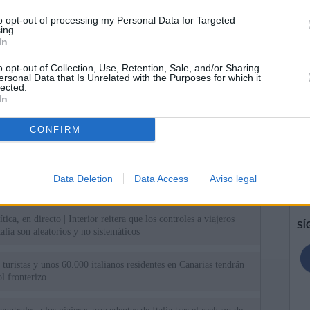
to opt-out of processing my Personal Data for Targeted
ing.
In
o opt-out of Collection, Use, Retention, Sale, and/or Sharing
ersonal Data that Is Unrelated with the Purposes for which it
lected.
In
CONFIRM
ias
SO
Kio
 entre los viajeros procedentes de Italia por los nuevos
Data Deletion
Data Access
Aviso legal
 lo esperábamos peor"
Nav
del
tica, en directo | Interior reitera que los controles a viajeros
SÍ
alia son aleatorios y no sistemáticos
turistas y unos 60.000 italianos residentes en Canarias tendrán
ol fronterizo