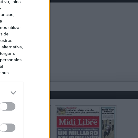
tivo, tales
e
nuncios,
ra
os utilizar
as de
uestros
alternativa,
torgar o
 personales
al
r sus
do nuestra