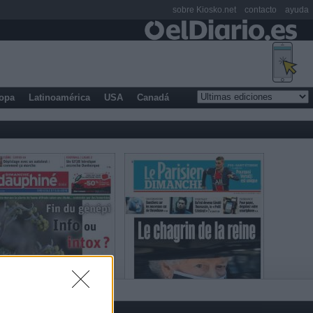
sobre Kiosko.net
contacto
ayuda
opa
Latinoamérica
USA
Canadá