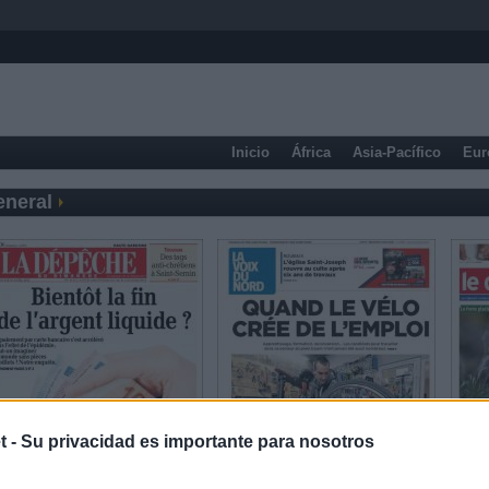
Inicio
África
Asia-Pacífico
Eur
eneral
t -
Su privacidad es importante para nosotros
Prensa Deportiva