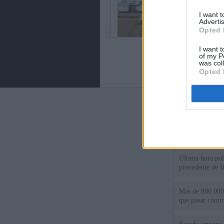
I want 
Advertis
Opted 
I want t
of my P
was col
Opted 
Últimas notic
Sorpresa y dudas
controles: "Nos
Última hora polí
procedente de It
Más de 800.000 
que pasar contr