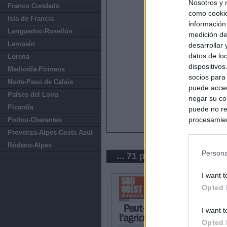
Nosotros y 
Franco Condado
como cookie
Isla de Francia
información
Languedoc-Rosellón
medición de
Lemosín
desarrollar
datos de loc
Lorena
dispositivo
Mediodía-Pirineos
socios para
Norte-Paso de Calais
puede acced
Países del Loira
negar su co
Picardía
puede no re
procesamien
Poitou-Charentes
preferencia
Provenza-Alpes-Costa Azul
política de 
Ródano-Alpes
Persona
... 71 periódicos de Franc
I want t
Opted 
I want t
Opted 