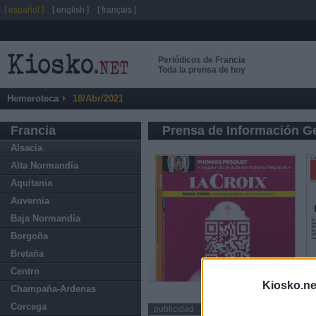
[ español ]
[ english ]
[ français ]
Periódicos de Francia
Toda la prensa de hoy
Hemeroteca
18/Abr/2021
Francia
Prensa de Información G
Alsacia
Alta Normandía
Aquitania
Auvernia
Baja Normandía
Borgoña
Bretaña
Centro
Kiosko.ne
Champaña-Ardenas
Corcega
publicidad