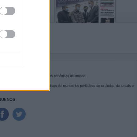
BRE KIOSKO.NET
sko.net
es la puerta de entrada a los periódicos del mundo.
ega por las portadas de los periódicos del mundo: los periódicos de tu ciudad, de tu país o
 otro extremo del mundo.
GUENOS