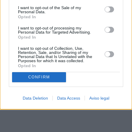
solo a este sitio web. Puede cambiar sus preferencias en
I want to opt-out of the Sale of my
cualquier momento entrando de nuevo en este sitio web o
Personal Data.
visitando nuestra política de privacidad.
Opted In
I want to opt-out of processing my
Personal Data for Targeted Advertising.
Opted In
I want to opt-out of Collection, Use,
Retention, Sale, and/or Sharing of my
Personal Data that Is Unrelated with the
Purposes for which it was collected.
Opted In
CONFIRM
Data Deletion
Data Access
Aviso legal