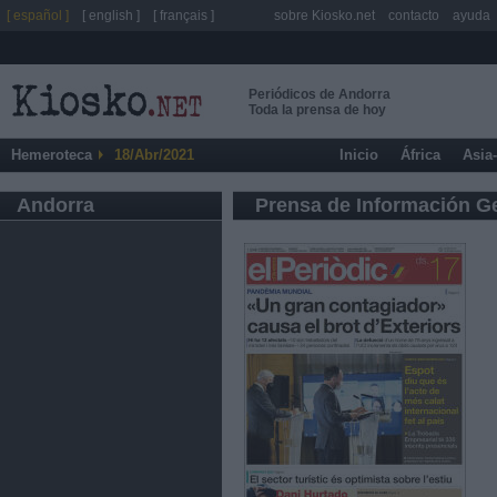
[ español ]
[ english ]
[ français ]
sobre Kiosko.net
contacto
ayuda
Periódicos de Andorra
Toda la prensa de hoy
Hemeroteca
18/Abr/2021
Inicio
África
Asia
Andorra
Prensa de Información G