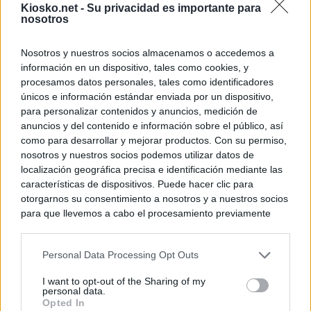
Kiosko.net -
Su privacidad es importante para
nosotros
Nosotros y nuestros socios almacenamos o accedemos a
información en un dispositivo, tales como cookies, y
procesamos datos personales, tales como identificadores
únicos e información estándar enviada por un dispositivo,
para personalizar contenidos y anuncios, medición de
anuncios y del contenido e información sobre el público, así
como para desarrollar y mejorar productos. Con su permiso,
nosotros y nuestros socios podemos utilizar datos de
localización geográfica precisa e identificación mediante las
características de dispositivos. Puede hacer clic para
otorgarnos su consentimiento a nosotros y a nuestros socios
para que llevemos a cabo el procesamiento previamente
descrito. De forma alternativa, puede acceder a información
más detallada y cambiar sus preferencias antes de otorgar o
Personal Data Processing Opt Outs
negar su consentimiento. Tenga en cuenta que algún
procesamiento de sus datos personales puede no requerir
I want to opt-out of the Sharing of my
de su consentimiento, pero usted tiene el derecho de
personal data.
rechazar tal procesamiento. Sus preferencias se aplicarán
Opted In