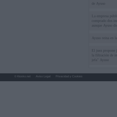
de Ayuso
La empresa públic
comprado dos inm
aunque Ayuso dic
el año"
Ayuso reina en l
El juez propone j
la filtración de i
jefa" Ayuso
© Kiosko.net
Aviso Legal
Privacidad y Cookies