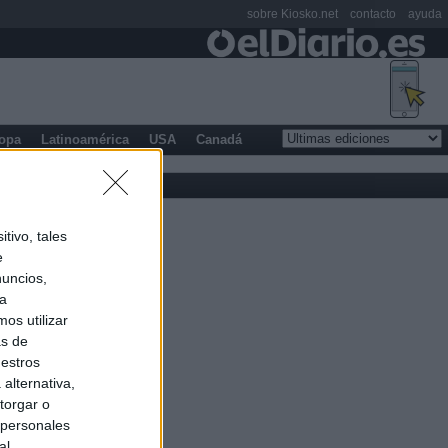
sobre Kiosko.net
contacto
ayuda
opa
Latinoamérica
USA
Canadá
tivo, tales
e
nuncios,
ra
os utilizar
as de
uestros
alternativa,
torgar o
 personales
al