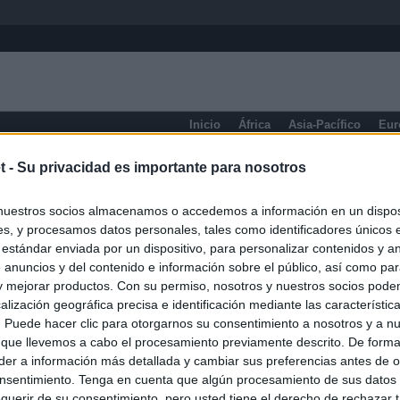
Inicio
África
Asia-Pacífico
Eur
eneral
t -
Su privacidad es importante para nosotros
nuestros socios almacenamos o accedemos a información en un disposi
s, y procesamos datos personales, tales como identificadores únicos 
 estándar enviada por un dispositivo, para personalizar contenidos y a
 anuncios y del contenido e información sobre el público, así como pa
 y mejorar productos. Con su permiso, nosotros y nuestros socios podem
alización geográfica precisa e identificación mediante las característic
s. Puede hacer clic para otorgarnos su consentimiento a nosotros y a n
 que llevemos a cabo el procesamiento previamente descrito. De forma 
er a información más detallada y cambiar sus preferencias antes de o
nsentimiento. Tenga en cuenta que algún procesamiento de sus datos
querir de su consentimiento, pero usted tiene el derecho de rechazar t