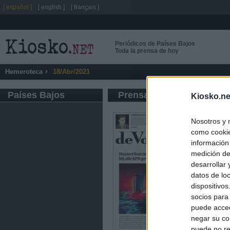
[ español ]
[ english ]
[ français ]
Periódicos de Países Bajos
Toda la prensa de hoy
Hemeroteca
18/Abr/2021
Países Bajos
Prensa de Información G
Kiosko.ne
Nosotros y 
como cookie
información
medición de
desarrollar
datos de loc
dispositivo
socios para
puede acced
negar su co
puede no re