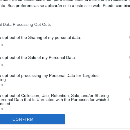
to. Sus preferencias se aplicarán solo a este sitio web. Puede cambia
s en cualquier momento entrando de nuevo en este sitio web o visitan
privacidad.
l Data Processing Opt Outs
o opt-out of the Sharing of my personal data.
In
o opt-out of the Sale of my Personal Data.
ias
In
SO
Kio
 que Ayuso señaló por la compra del ático: "Lo que no se dice es
to opt-out of processing my Personal Data for Targeted
ing.
ene residencia oficial para la presidenta"
Nav
In
del
Ayuso no puede destinar directamente la venta del ático de
o opt-out of Collection, Use, Retention, Sale, and/or Sharing
SÍ
as por los incendios
ersonal Data that Is Unrelated with the Purposes for which it
lected.
In
tico: de los honorarios de la inmobiliaria a la estimación de venta
e Ayuso
CONFIRM