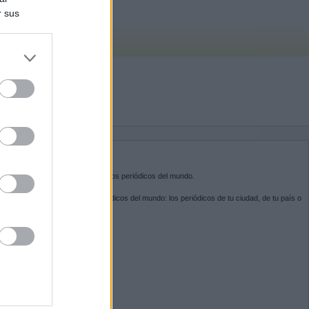
r sus
do nuestra
BRE KIOSKO.NET
sko.net
es la puerta de entrada a los periódicos del mundo.
ega por las portadas de los periódicos del mundo: los periódicos de tu ciudad, de tu país o
 otro extremo del mundo.
GUENOS