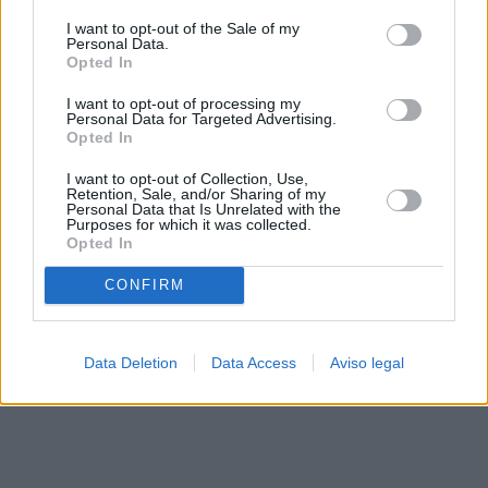
solo a este sitio web. Puede cambiar sus preferencias en
I want to opt-out of the Sale of my
cualquier momento entrando de nuevo en este sitio web o
Personal Data.
visitando nuestra política de privacidad.
Opted In
I want to opt-out of processing my
Personal Data for Targeted Advertising.
Opted In
I want to opt-out of Collection, Use,
Retention, Sale, and/or Sharing of my
Personal Data that Is Unrelated with the
Purposes for which it was collected.
Opted In
CONFIRM
Data Deletion
Data Access
Aviso legal