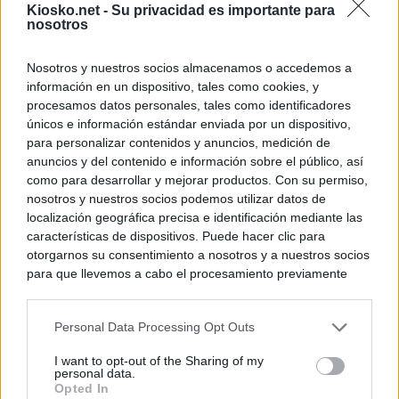
Kiosko.net -
Su privacidad es importante para
nosotros
Nosotros y nuestros socios almacenamos o accedemos a
información en un dispositivo, tales como cookies, y
procesamos datos personales, tales como identificadores
únicos e información estándar enviada por un dispositivo,
para personalizar contenidos y anuncios, medición de
anuncios y del contenido e información sobre el público, así
como para desarrollar y mejorar productos. Con su permiso,
nosotros y nuestros socios podemos utilizar datos de
localización geográfica precisa e identificación mediante las
características de dispositivos. Puede hacer clic para
otorgarnos su consentimiento a nosotros y a nuestros socios
para que llevemos a cabo el procesamiento previamente
descrito. De forma alternativa, puede acceder a información
más detallada y cambiar sus preferencias antes de otorgar o
Personal Data Processing Opt Outs
negar su consentimiento. Tenga en cuenta que algún
procesamiento de sus datos personales puede no requerir
I want to opt-out of the Sharing of my
de su consentimiento, pero usted tiene el derecho de
personal data.
rechazar tal procesamiento. Sus preferencias se aplicarán
Opted In