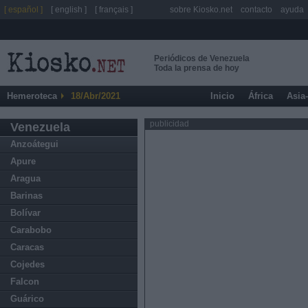
[ español ]
[ english ]
[ français ]
sobre Kiosko.net
contacto
ayuda
Periódicos de Venezuela
Toda la prensa de hoy
Hemeroteca
18/Abr/2021
Inicio
África
Asia
publicidad
Venezuela
Anzoátegui
Apure
Aragua
Barinas
Bolívar
Carabobo
Caracas
Cojedes
Falcon
Guárico