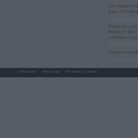
Los viajeros atra
Italia: “Es ridíc
Última hora sobre
directo: El BOE p
controles a viaje
tacha de "incomp
Sánchez responde
© Kiosko.net
Aviso Legal
Privacidad y Cookies