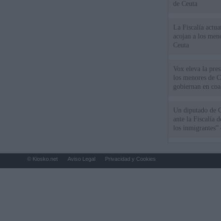
de Ceuta
La Fiscalía actu
acojan a los meno
Ceuta
Vox eleva la pres
los menores de C
gobiernan en coa
Un diputado de 
ante la Fiscalía 
los inmigrantes”
© Kiosko.net
Aviso Legal
Privacidad y Cookies