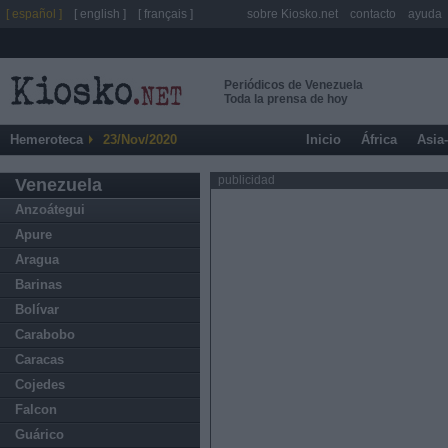
[ español ]
[ english ]
[ français ]
sobre Kiosko.net
contacto
ayuda
Periódicos de Venezuela
Toda la prensa de hoy
Hemeroteca
23/Nov/2020
Inicio
África
Asia
publicidad
Venezuela
Anzoátegui
Apure
Aragua
Barinas
Bolívar
Carabobo
Caracas
Cojedes
Falcon
Guárico