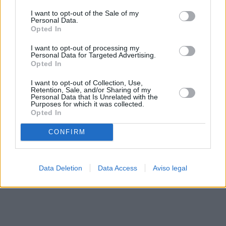
solo a este sitio web. Puede cambiar sus preferencias en
I want to opt-out of the Sale of my
cualquier momento entrando de nuevo en este sitio web o
Personal Data.
visitando nuestra política de privacidad.
Opted In
I want to opt-out of processing my
Personal Data for Targeted Advertising.
Opted In
I want to opt-out of Collection, Use,
Retention, Sale, and/or Sharing of my
Personal Data that Is Unrelated with the
Purposes for which it was collected.
Opted In
CONFIRM
Data Deletion
Data Access
Aviso legal