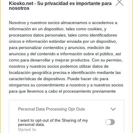
Kiosko.net -
Su privacidad es importante para
nosotros
Nosotros y nuestros socios almacenamos o accedemos a
información en un dispositivo, tales como cookies, y
procesamos datos personales, tales como identificadores
únicos e información estándar enviada por un dispositivo,
para personalizar contenidos y anuncios, medición de
anuncios y del contenido e información sobre el público, así
como para desarrollar y mejorar productos. Con su permiso,
nosotros y nuestros socios podemos utilizar datos de
localización geográfica precisa e identificación mediante las
características de dispositivos. Puede hacer clic para
otorgarnos su consentimiento a nosotros y a nuestros socios
para que llevemos a cabo el procesamiento previamente
descrito. De forma alternativa, puede acceder a información
más detallada y cambiar sus preferencias antes de otorgar o
Personal Data Processing Opt Outs
negar su consentimiento. Tenga en cuenta que algún
procesamiento de sus datos personales puede no requerir
I want to opt-out of the Sharing of my
de su consentimiento, pero usted tiene el derecho de
personal data.
rechazar tal procesamiento. Sus preferencias se aplicarán
Opted In