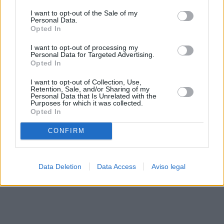
solo a este sitio web. Puede cambiar sus preferencias en
I want to opt-out of the Sale of my
cualquier momento entrando de nuevo en este sitio web o
Personal Data.
visitando nuestra política de privacidad.
Opted In
I want to opt-out of processing my
Personal Data for Targeted Advertising.
Opted In
I want to opt-out of Collection, Use,
Retention, Sale, and/or Sharing of my
Personal Data that Is Unrelated with the
Purposes for which it was collected.
Opted In
CONFIRM
Data Deletion
Data Access
Aviso legal