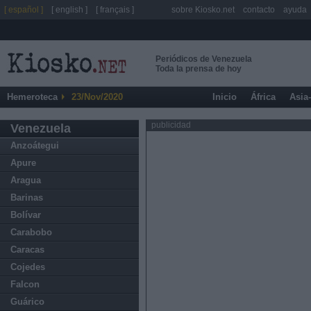
[ español ]
[ english ]
[ français ]
sobre Kiosko.net
contacto
ayuda
Periódicos de Venezuela
Toda la prensa de hoy
Hemeroteca
23/Nov/2020
Inicio
África
Asia
publicidad
Venezuela
Anzoátegui
Apure
Aragua
Barinas
Bolívar
Carabobo
Caracas
Cojedes
Falcon
Guárico