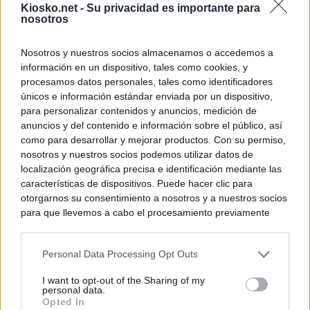
Kiosko.net -
Su privacidad es importante para
nosotros
Nosotros y nuestros socios almacenamos o accedemos a
información en un dispositivo, tales como cookies, y
procesamos datos personales, tales como identificadores
únicos e información estándar enviada por un dispositivo,
para personalizar contenidos y anuncios, medición de
anuncios y del contenido e información sobre el público, así
como para desarrollar y mejorar productos. Con su permiso,
nosotros y nuestros socios podemos utilizar datos de
localización geográfica precisa e identificación mediante las
características de dispositivos. Puede hacer clic para
otorgarnos su consentimiento a nosotros y a nuestros socios
para que llevemos a cabo el procesamiento previamente
descrito. De forma alternativa, puede acceder a información
más detallada y cambiar sus preferencias antes de otorgar o
Personal Data Processing Opt Outs
negar su consentimiento. Tenga en cuenta que algún
procesamiento de sus datos personales puede no requerir
I want to opt-out of the Sharing of my
de su consentimiento, pero usted tiene el derecho de
personal data.
rechazar tal procesamiento. Sus preferencias se aplicarán
Opted In