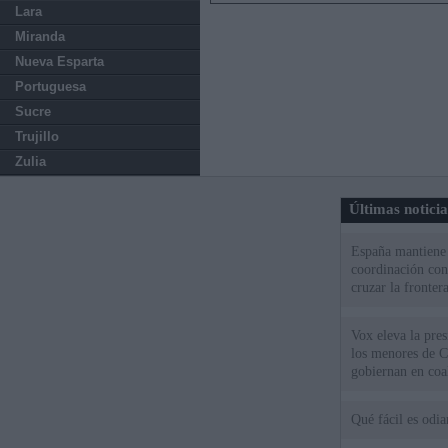
Lara
Miranda
Nueva Esparta
Portuguesa
Sucre
Trujillo
Zulia
Últimas notici
España mantiene l
coordinación con
cruzar la fronter
Vox eleva la pres
los menores de C
gobiernan en coa
Qué fácil es odi