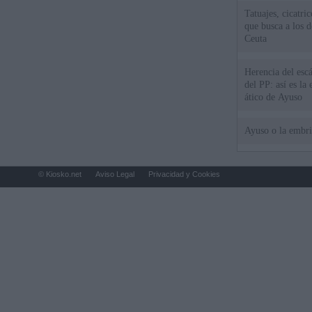
Tatuajes, cicatri
que busca a los d
Ceuta
Herencia del esc
del PP: así es l
ático de Ayuso
Ayuso o la embr
© Kiosko.net
Aviso Legal
Privacidad y Cookies